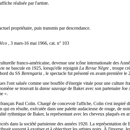
iche réalisée par l'artiste.
'actuel propriétaire, puis transmis par descendance.
déco
, 3 mars-16 mai 1966, cat. n° 103
ulturelle franco-américaine, devenue une icône internationale des Année
vie ne bascule en 1925, lorsqu'elle rejoignit
La Revue Nègre
, troupe cr
à bord du SS
Berengaria
, le spectacle fut présenté en avant-première l
iques l'ont saluée comme une bouffée d'énergie vitale pour une culture 
énomène se trouvait
la danse sauvage
de Baker avec son partenaire Joe A
me ».
 français Paul Colin. Chargé de concevoir l'affiche, Colin s'est inspiré 
tion qui en résulte, exécutée dans une palette audacieuse de rouge, de 
italité rythmique de Baker, la représentant avec les cheveux plaqués en 
 ancrés dans la société parisienne des années 1920. La représentation de
ribuait souvent à exotiser et à objectiver les artistes noirs. À l'inverse,