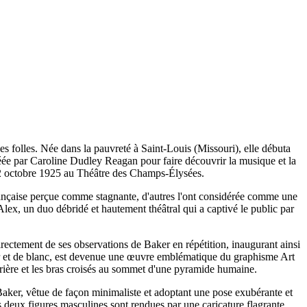
s folles. Née dans la pauvreté à Saint-Louis (Missouri), elle débuta
éée par Caroline Dudley Reagan pour faire découvrir la musique et la
e 2 octobre 1925 au Théâtre des Champs-Élysées.
française perçue comme stagnante, d'autres l'ont considérée comme une
lex, un duo débridé et hautement théâtral qui a captivé le public par
directement de ses observations de Baker en répétition, inaugurant ainsi
noir et de blanc, est devenue une œuvre emblématique du graphisme Art
arrière et les bras croisés au sommet d'une pyramide humaine.
 Baker, vêtue de façon minimaliste et adoptant une pose exubérante et
 les deux figures masculines sont rendues par une caricature flagrante,