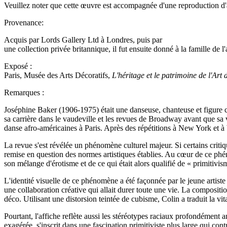
Veuillez noter que cette œuvre est accompagnée d'une reproduction d'aff
Provenance:
Acquis par Lords Gallery Ltd à Londres, puis par
une collection privée britannique, il fut ensuite donné à la famille de l
Exposé :
Paris, Musée des Arts Décoratifs,
L'héritage et le patrimoine de l'Art 
Remarques :
Joséphine Baker (1906-1975) était une danseuse, chanteuse et figure c
sa carrière dans le vaudeville et les revues de Broadway avant que sa 
danse afro-américaines à Paris. Après des répétitions à New York et 
La revue s'est révélée un phénomène culturel majeur. Si certains crit
remise en question des normes artistiques établies. Au cœur de ce ph
son mélange d'érotisme et de ce qui était alors qualifié de « primitivis
L'identité visuelle de ce phénomène a été façonnée par le jeune artiste
une collaboration créative qui allait durer toute une vie. La composi
déco. Utilisant une distorsion teintée de cubisme, Colin a traduit la v
Pourtant, l'affiche reflète aussi les stéréotypes raciaux profondément
exagérée, s'inscrit dans une fascination primitiviste plus large qui cont