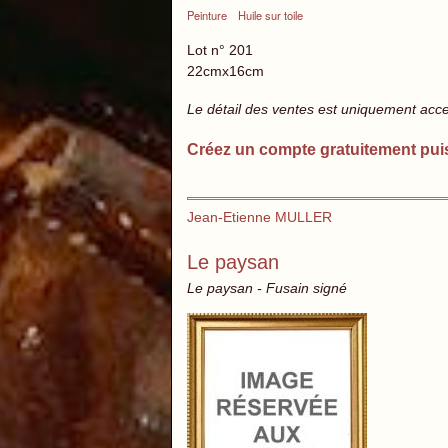
Peinture
Huile sur toile
Lot n° 201
22cmx16cm
Le détail des ventes est uniquement acc
Créez un compte gratuitement pui
Jean-Etienne MULLER
Le paysan
Le paysan - Fusain signé