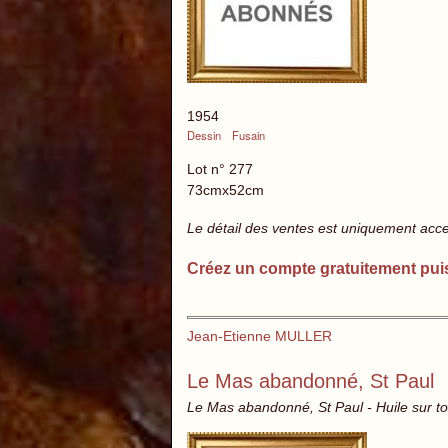
1954
Dessin
Fusain
Lot n° 277
73cmx52cm
Le détail des ventes est uniquement acc
Créez un compte gratuitement pui
Jean-Etienne MULLER
Le Mas abandonné, St Paul
Le Mas abandonné, St Paul - Huile sur to