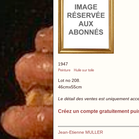
1947
Peinture
Huile sur toile
Lot no 208.
46cmx55cm
Le détail des ventes est uniquement acc
Créez un compte gratuitement pui
Jean-Etienne MULLER