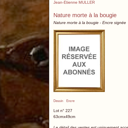
Jean-Etienne MULLER
Nature morte à la bougie
Nature morte à la bougie - Encre signée
Dessin
Encre
Lot n° 227
63cmx49cm
Le détail des ventes est uniquement acc