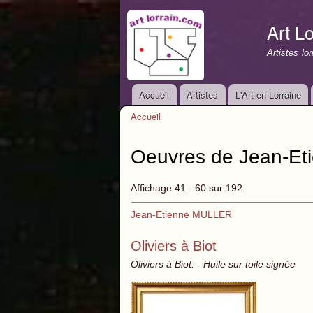
Art Lo
Artistes lo
Accueil
Artistes
L'Art en Lorraine
Menu principal
Accueil
Vous êtes ici
Oeuvres de Jean-Et
Affichage 41 - 60 sur 192
Jean-Etienne MULLER
Oliviers à Biot
Oliviers à Biot. - Huile sur toile signée