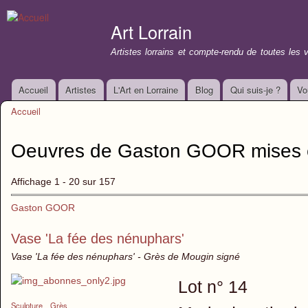
All
con
Art Lorrain
prin
Artistes lorrains et compte-rendu de toutes les 
Accueil
Artistes
L'Art en Lorraine
Blog
Qui suis-je ?
Vo
Menu principal
Accueil
Vous êtes ici
Oeuvres de Gaston GOOR mises 
Affichage 1 - 20 sur 157
Gaston GOOR
Vase 'La fée des nénuphars'
Vase 'La fée des nénuphars' - Grès de Mougin signé
Lot n° 14
Sculpture
Grès