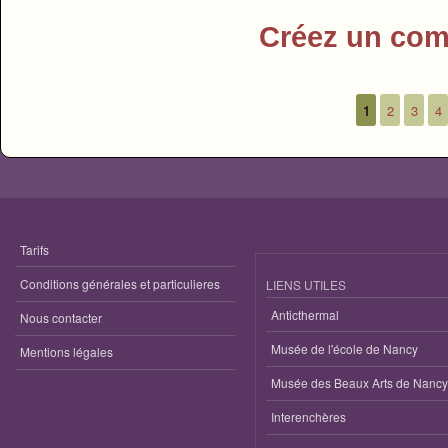
Créez un com
1
2
3
4
Pages
Tarifs
Conditions générales et particulieres
LIENS UTILES
Anticthermal
Nous contacter
Musée de l'école de Nancy
Mentions légales
Musée des Beaux Arts de Nancy
Interenchères