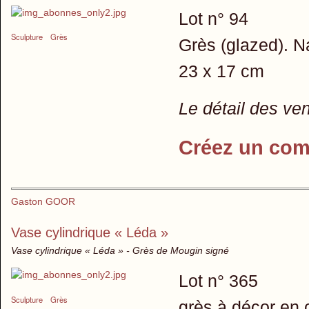
Lot n° 94
Sculpture
Grès
Grès (glazed). N
23 x 17 cm
Le détail des ve
Créez un com
Gaston GOOR
Vase cylindrique « Léda »
Vase cylindrique « Léda » - Grès de Mougin signé
Lot n° 365
Sculpture
Grès
grès à décor en 