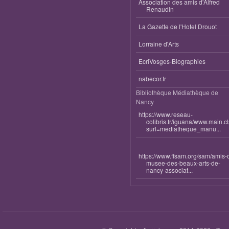
Association des amis d'Alfred
Renaudin
La Gazette de l'Hotel Drouot
Lorraine d'Arts
EcriVosges-Biographies
nabecor.fr
Bibliothèque Médiathèque de
Nancy
https://www.reseau-
colibris.fr/iguana/www.main.c
surl=mediatheque_manu...
https://www.ffsam.org/sam/amis-
musee-des-beaux-arts-de-
nancy-associat...