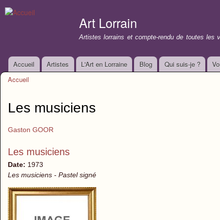
All
con
Art Lorrain
prin
Artistes lorrains et compte-rendu de toutes les 
Accueil
Artistes
L'Art en Lorraine
Blog
Qui suis-je ?
Vo
Menu principal
Accueil
Vous êtes ici
Les musiciens
Gaston GOOR
Les musiciens
Date:
1973
Les musiciens - Pastel signé