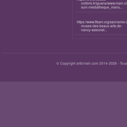
colibris.fr/iguana/www.main.c
surl=mediatheque_manu...
https://www.ffsam.org/sam/amis-
musee-des-beaux-arts-de-
nancy-associat...
© Copyright artlorrain.com 2014-
2026
- Tous