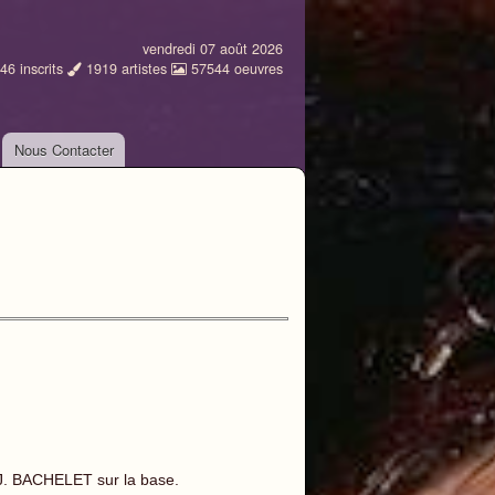
vendredi 07 août 2026
46
inscrits
1919
artistes
57544
oeuvres
Nous Contacter
 J. BACHELET sur la base.