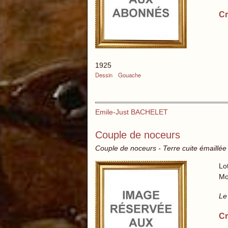
Cr
1925
Dessin
Gouache
Emile-Just BACHELET
Couple de noceurs
Couple de noceurs - Terre cuite émaillée 
Lo
Mo
Le
Cr