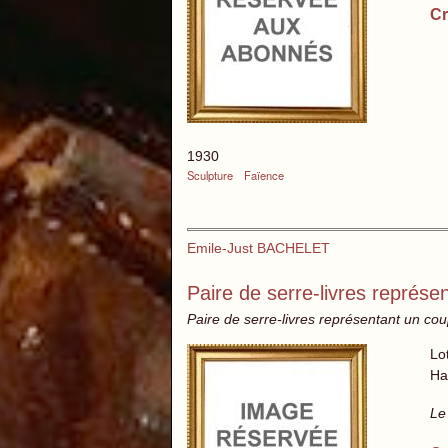
Cr
1930
Sculpture
Faïence
Emile-Just BACHELET
Paire de serre-livres représe
Paire de serre-livres représentant un c
Lo
Ha
Le