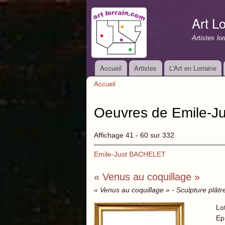
Art Lo
Artistes lo
Accueil
Artistes
L'Art en Lorraine
Menu principal
Accueil
Vous êtes ici
Oeuvres de Emile-J
Affichage 41 - 60 sur 332
Emile-Just BACHELET
« Venus au coquillage »
« Venus au coquillage » - Sculpture plâtr
Lo
Ep