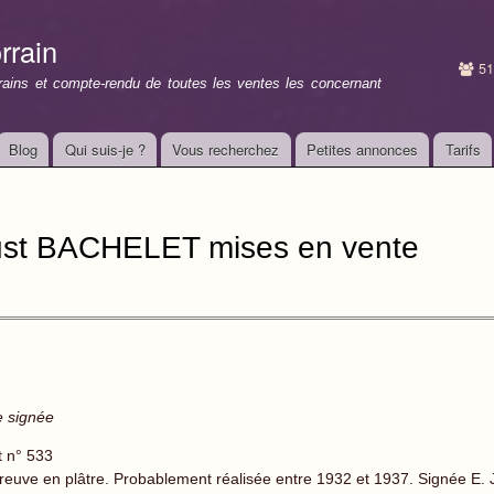
Aller au
contenu
rrain
principal
51
rrains et compte-rendu de toutes les ventes les concernant
Blog
Qui suis-je ?
Vous recherchez
Petites annonces
Tarifs
ust BACHELET mises en vente
e signée
t n° 533
reuve en plâtre. Probablement réalisée entre 1932 et 1937. Signée E.