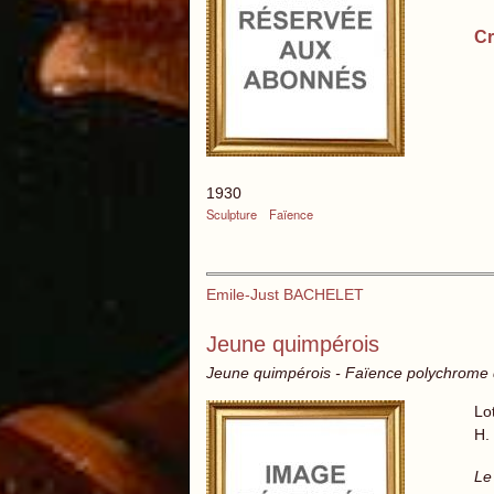
Cr
1930
Sculpture
Faïence
Emile-Just BACHELET
Jeune quimpérois
Jeune quimpérois - Faïence polychrom
Lo
H.
Le