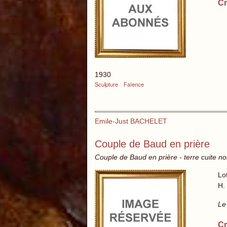
Cr
1930
Sculpture
Faïence
Emile-Just BACHELET
Couple de Baud en prière
Couple de Baud en prière - terre cuite 
Lo
H.
Le
Cr