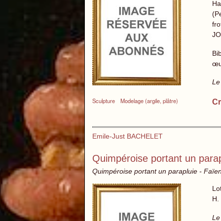
Ha
(P
fr
JO
Bi
œu
Le
Sculpture
Modelage (argile, plâtre)
Cr
Emile-Just BACHELET
Quimpéroise portant un parap
Quimpéroise portant un parapluie - Fa
Lo
H.
Le