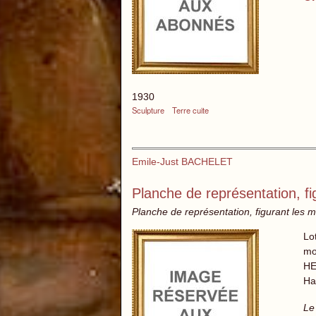
1930
Sculpture
Terre cuite
Emile-Just BACHELET
Planche de représentation, fi
Planche de représentation, figurant le
Lo
mo
HE
Ha
Le