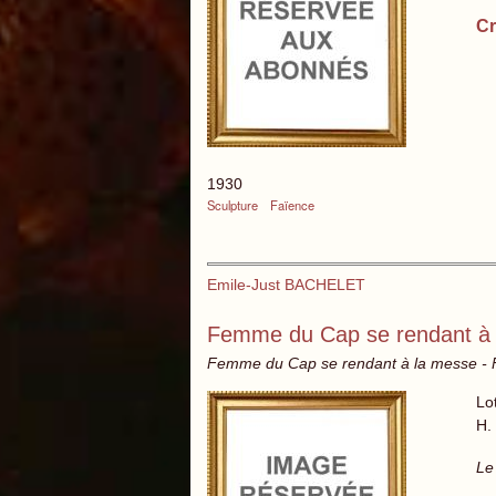
Cr
1930
Sculpture
Faïence
Emile-Just BACHELET
Femme du Cap se rendant à
Femme du Cap se rendant à la messe -
Lo
H.
Le