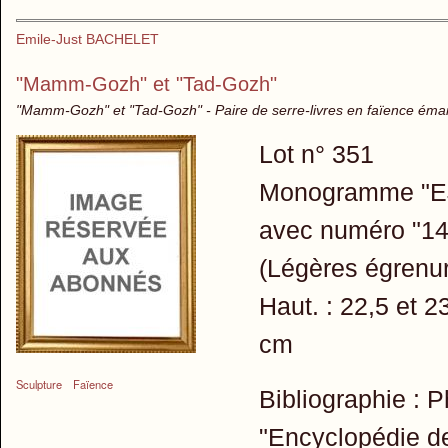
Emile-Just BACHELET
"Mamm-Gozh" et "Tad-Gozh"
"Mamm-Gozh" et "Tad-Gozh" - Paire de serre-livres en faïence émai
Lot n° 351
Monogramme "EJB"
avec numéro "14
(Légères égrenur
Haut. : 22,5 et 2
cm
Sculpture
Faïence
Bibliographie : P
"Encyclopédie de