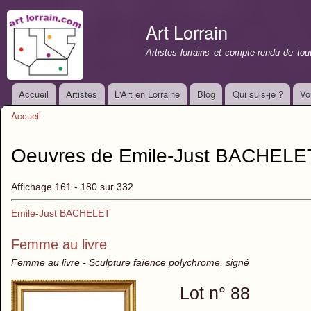
All
con
Art Lorrain
prin
Artistes lorrains et compte-rendu de to
Accueil
Artistes
L'Art en Lorraine
Blog
Qui suis-je ?
Vo
Menu principal
Accueil
Vous êtes ici
Oeuvres de Emile-Just BACHELET
Affichage 161 - 180 sur 332
Emile-Just BACHELET
Femme au livre
Femme au livre - Sculpture faïence polychrome, signé
Lot n° 88