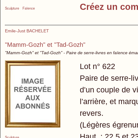
Créez un com
Sculpture
Faïence
Emile-Just BACHELET
"Mamm-Gozh" et "Tad-Gozh"
"Mamm-Gozh" et "Tad-Gozh" - Paire de serre-livres en faïence éma
Lot n° 622
Paire de serre-l
d'un couple de v
l'arrière, et ma
revers.
(Légères égrenur
Haut. : 22,5 et 2
Sculpture