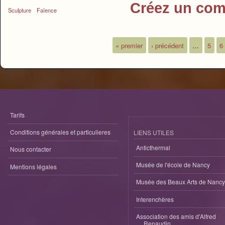
Créez un com
Sculpture
Faïence
« premier
‹ précédent
…
5
6
Pages
Tarifs
Conditions générales et particulieres
LIENS UTILES
Anticthermal
Nous contacter
Musée de l'école de Nancy
Mentions légales
Musée des Beaux Arts de Nancy
Interenchères
Association des amis d'Alfred
Renaudin