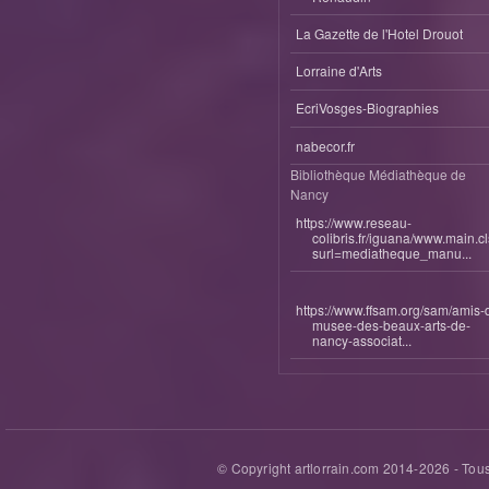
La Gazette de l'Hotel Drouot
Lorraine d'Arts
EcriVosges-Biographies
nabecor.fr
Bibliothèque Médiathèque de
Nancy
https://www.reseau-
colibris.fr/iguana/www.main.c
surl=mediatheque_manu...
https://www.ffsam.org/sam/amis-
musee-des-beaux-arts-de-
nancy-associat...
© Copyright artlorrain.com 2014-
2026
- Tous