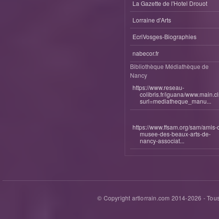
La Gazette de l'Hotel Drouot
Lorraine d'Arts
EcriVosges-Biographies
nabecor.fr
Bibliothèque Médiathèque de
Nancy
https://www.reseau-
colibris.fr/iguana/www.main.c
surl=mediatheque_manu...
https://www.ffsam.org/sam/amis-
musee-des-beaux-arts-de-
nancy-associat...
© Copyright artlorrain.com 2014-
2026
- Tous