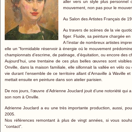
aller vers un style plus personnel 
mouvement, non pas pour le mouvemen
Au Salon des Artistes Français de 191
Au travers de scènes de la vie quotid
figer. Fluide, sa peinture chargée en 
A l’instar de nombreux artistes impres
elle un "formidable réservoir à énergie où le mouvement prédomine
championnats d’escrime, de patinage, d’équitation, ou encore des 
Aujourd’hui, une trentaine de ces plus belles œuvres sont visibl
Onville, dans la maison familiale, elle sillonnait la vallée en vélo 
vie durant l’ensemble de ce territoire allant d’Arnaville à Wavill
mettait ensuite en peinture dans son atelier parisien.
De nos jours, l’œuvre d’Adrienne Jouclard jouit d’une notoriété qui 
son nom à Onville.
Adrienne Jouclard a eu une très importante production, aussi, pou
2005.
Nos références remontant à plus de vingt années, si vous souhai
"contact".