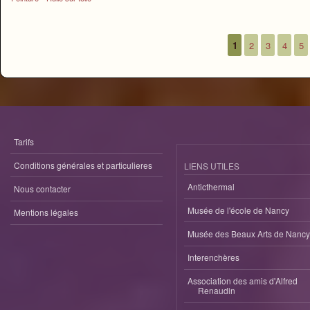
1
2
3
4
5
Pages
Tarifs
Conditions générales et particulieres
LIENS UTILES
Anticthermal
Nous contacter
Musée de l'école de Nancy
Mentions légales
Musée des Beaux Arts de Nancy
Interenchères
Association des amis d'Alfred
Renaudin