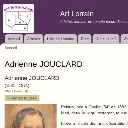
All
con
Art Lorrain
prin
Artistes lorrains et compte-rendu de to
Accueil
Artistes
L'Art en Lorraine
Blog
Qui suis-je ?
Vo
Menu principal
Accueil
Vous êtes ici
Adrienne JOUCLARD
Adrienne JOUCLARD
(1881 - 1971)
Ville:
Onville (54)
0 ventes futures
Peintre, née à Onville (54) en 1882
Mad, deux lieux qui resteront, tout a
Elève à l’école des arts décoratifs d