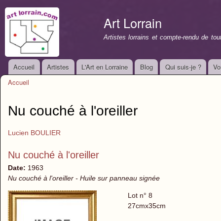
All
con
Art Lorrain
prin
Artistes lorrains et compte-rendu de to
Accueil
Artistes
L'Art en Lorraine
Blog
Qui suis-je ?
Vo
Menu principal
Accueil
Vous êtes ici
Nu couché à l'oreiller
Lucien BOULIER
Nu couché à l'oreiller
Date:
1963
Nu couché à l'oreiller - Huile sur panneau signée
Lot n° 8
27cmx35cm