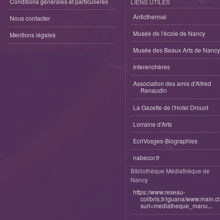
Conditions générales et particulieres
LIENS UTILES
Anticthermal
Nous contacter
Musée de l'école de Nancy
Mentions légales
Musée des Beaux Arts de Nancy
Interenchères
Association des amis d'Alfred
Renaudin
La Gazette de l'Hotel Drouot
Lorraine d'Arts
EcriVosges-Biographies
nabecor.fr
Bibliothèque Médiathèque de
Nancy
https://www.reseau-
colibris.fr/iguana/www.main.c
surl=mediatheque_manu...