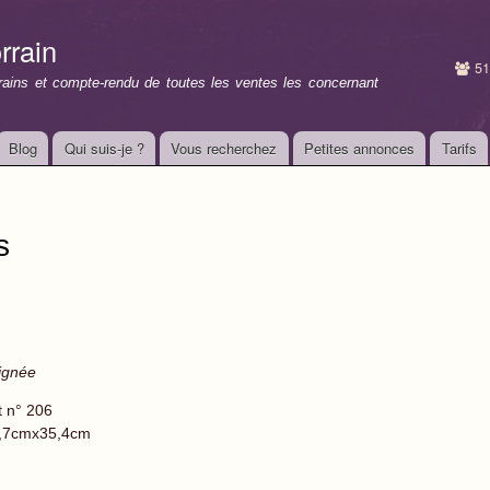
Aller au
contenu
rrain
principal
51
rrains et compte-rendu de toutes les ventes les concernant
Blog
Qui suis-je ?
Vous recherchez
Petites annonces
Tarifs
s
ignée
t n° 206
,7cmx35,4cm