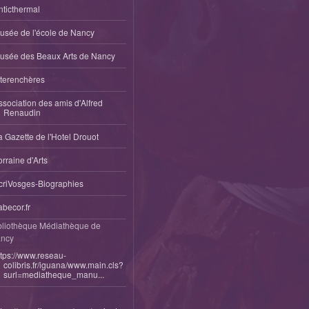
nticthermal
usée de l'école de Nancy
usée des Beaux Arts de Nancy
nterenchères
ssociation des amis d'Alfred
Renaudin
a Gazette de l'Hotel Drouot
orraine d'Arts
criVosges-Biographies
abecor.fr
bliothèque Médiathèque de
ncy
ttps://www.reseau-
colibris.fr/iguana/www.main.cls?
surl=mediatheque_manu...