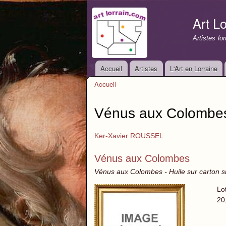
Art Lo
Artistes lo
Accueil
Artistes
L'Art en Lorraine
Menu principal
Accueil
Vous êtes ici
Vénus aux Colombe
Ker-Xavier ROUSSEL
Vénus aux Colombes
Vénus aux Colombes - Huile sur carton s
Lo
20