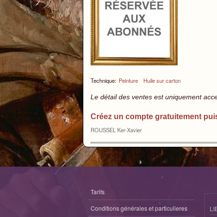
Technique:
Peinture
Huile sur carton
Le détail des ventes est uniquement acc
Créez un compte gratuitement pui
ROUSSEL Ker-Xavier
Tarifs
Conditions générales et particulieres
LI