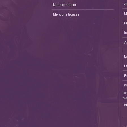
A
Nous contacter
M
Mentions légales
M
I
A
L
L
E
n
Bi
Na
h