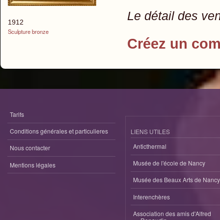
Le détail des ve
1912
Sculpture bronze
Créez un com
Tarifs
Conditions générales et particulieres
LIENS UTILES
Anticthermal
Nous contacter
Musée de l'école de Nancy
Mentions légales
Musée des Beaux Arts de Nancy
Interenchères
Association des amis d'Alfred