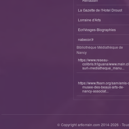
Renaudin
La Gazette de l'Hotel Drouot
Lorraine d'Arts
EcriVosges-Biographies
nabecor.fr
Bibliothèque Médiathèque de
Nancy
https://www.reseau-
colibris.fr/iguana/www.main.c
surl=mediatheque_manu...
https://www.ffsam.org/sam/amis-
musee-des-beaux-arts-de-
nancy-associat...
© Copyright artlorrain.com 2014-
2026
- Tous