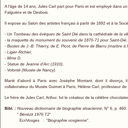
A l'âge de 14 ans, Jules Carl part pour Paris et est employé dans un 
Falguière et de Desbois.
Il expose au Salon des artistes français à partir de 1892 et à la Soc
-
Un Tombeau des évèques de Saint Dié dans la cathédrale de la vil
-
la maquette du monument du souvenir de 1870-71 pour Saint-Dié, 
-
Bustes de J.-B. Thierry, de E. Picot, de Pierre de Blarru (marbre à
-
Ligier-Richier
,
-
Mme D
.
-
Statue de Jeanne d'Arc (1910)
,
-
Volonté (Musée de Nancy)
.
Marié d'abord à Paris avec Josèphe Montant, dont il divorça, i
collaborateur du Musée Guimet à Paris, Hélène Carl, professeur de
Le frère de Jules Carl, Arthur, fut le créateur de la célèbre chocolate
Bibl. :
Nouveau dictionnaire de biographie alsacienne
, N° 6, p. 460.
"
Bénézit 1976 T2
".
EcriVosges : "
Biographie vosgienne
".