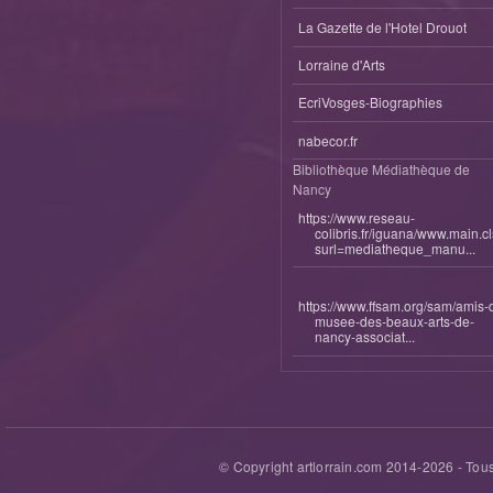
La Gazette de l'Hotel Drouot
Lorraine d'Arts
EcriVosges-Biographies
nabecor.fr
Bibliothèque Médiathèque de
Nancy
https://www.reseau-
colibris.fr/iguana/www.main.c
surl=mediatheque_manu...
https://www.ffsam.org/sam/amis-
musee-des-beaux-arts-de-
nancy-associat...
© Copyright artlorrain.com 2014-
2026
- Tous