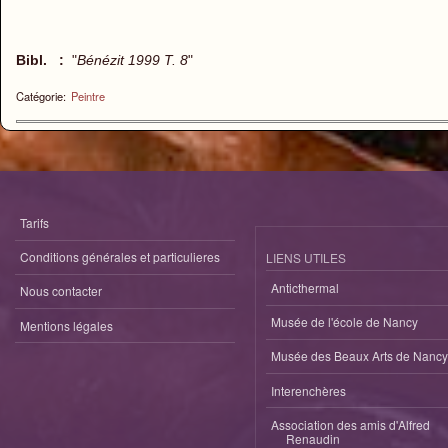
Bibl. :
"
Bénézit 1999 T. 8
"
Catégorie:
Peintre
Tarifs
Conditions générales et particulieres
LIENS UTILES
Anticthermal
Nous contacter
Musée de l'école de Nancy
Mentions légales
Musée des Beaux Arts de Nancy
Interenchères
Association des amis d'Alfred
Renaudin