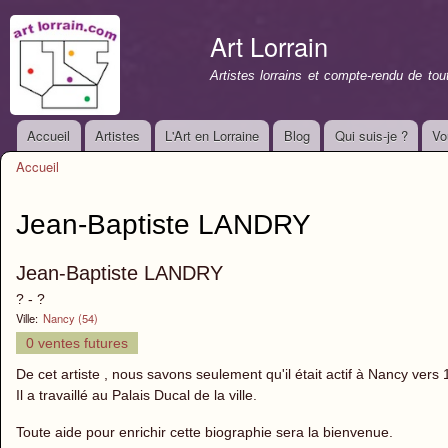
All
con
Art Lorrain
prin
Artistes lorrains et compte-rendu de to
Accueil
Artistes
L'Art en Lorraine
Blog
Qui suis-je ?
Vo
Menu principal
Accueil
Vous êtes ici
Jean-Baptiste LANDRY
Jean-Baptiste LANDRY
? - ?
Ville:
Nancy (54)
0 ventes futures
De cet artiste , nous savons seulement qu'il était actif à Nancy vers
Il a travaillé au Palais Ducal de la ville.
Toute aide pour enrichir cette biographie sera la bienvenue.