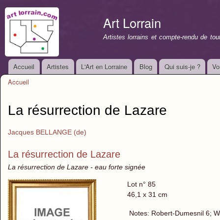
All
con
Art Lorrain
prin
Artistes lorrains et compte-rendu de to
Accueil
Artistes
L'Art en Lorraine
Blog
Qui suis-je ?
Vo
Menu principal
Accueil
Vous êtes ici
La résurrection de Lazare
Jacques BELLANGE (de)
La résurrection de Lazare
La résurrection de Lazare - eau forte signée
Lot n° 85
46,1 x 31 cm
Notes: Robert-Dumesnil 6; Walc