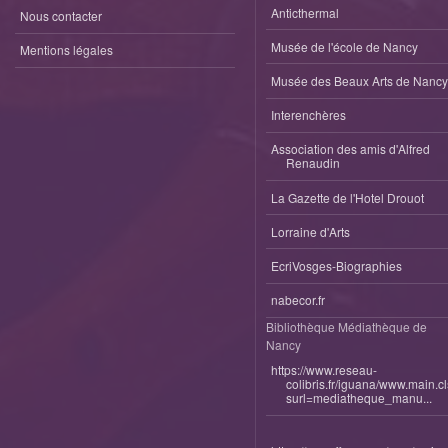
Anticthermal
Nous contacter
Musée de l'école de Nancy
Mentions légales
Musée des Beaux Arts de Nancy
Interenchères
Association des amis d'Alfred
Renaudin
La Gazette de l'Hotel Drouot
Lorraine d'Arts
EcriVosges-Biographies
nabecor.fr
Bibliothèque Médiathèque de
Nancy
https://www.reseau-
colibris.fr/iguana/www.main.c
surl=mediatheque_manu...