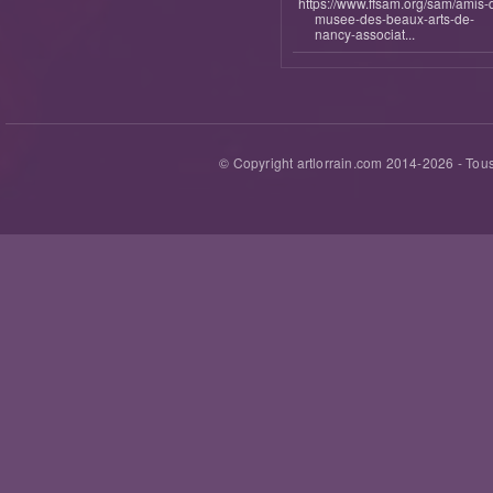
https://www.ffsam.org/sam/amis-
musee-des-beaux-arts-de-
nancy-associat...
© Copyright artlorrain.com 2014-
2026
- Tous