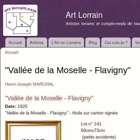
All
con
Art Lorrain
prin
Artistes lorrains et compte-rendu de to
Accueil
Artistes
L'Art en Lorraine
Blog
Qui suis-je ?
Vo
Menu principal
Accueil
Vous êtes ici
"Vallée de la Moselle - Flavigny"
Henri-Joseph MARCHAL
"Vallée de la Moselle - Flavigny"
Date:
1925
"Vallée de la Moselle - Flavigny" - Huile sur carton signée
Lot n° 141
50cmx73cm
(petits accidents)