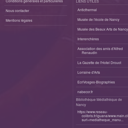
Conditions générales et particulieres
LIENS UTILES
Anticthermal
Nous contacter
Musée de l'école de Nancy
Mentions légales
Musée des Beaux Arts de Nancy
Interenchères
Association des amis d'Alfred
Renaudin
La Gazette de l'Hotel Drouot
Lorraine d'Arts
EcriVosges-Biographies
nabecor.fr
Bibliothèque Médiathèque de
Nancy
https://www.reseau-
colibris.fr/iguana/www.main.c
surl=mediatheque_manu...