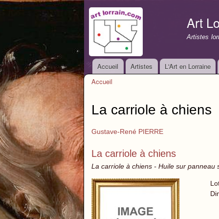
Art Lo
Artistes lo
Accueil
Artistes
L'Art en Lorraine
Menu principal
Accueil
Vous êtes ici
La carriole à chiens
Gustave-René PIERRE
La carriole à chiens
La carriole à chiens - Huile sur panneau 
Lo
Di