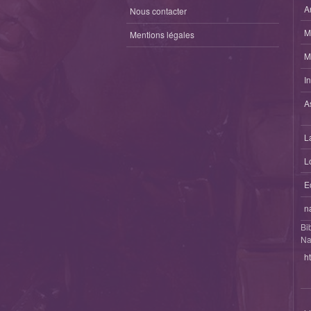
A
Nous contacter
M
Mentions légales
M
I
A
L
L
E
n
Bi
Na
h