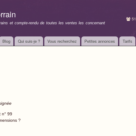
Aller au
contenu
rrain
principal
51
rrains et compte-rendu de toutes les ventes les concernant
Blog
Qui suis-je ?
Vous recherchez
Petites annonces
Tarifs
signée
t n° 99
mensions ?