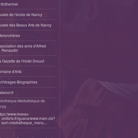
nticthermal
usée de l'école de Nancy
usée des Beaux Arts de Nancy
nterenchères
ssociation des amis d'Alfred
Renaudin
a Gazette de l'Hotel Drouot
orraine d'Arts
criVosges-Biographies
abecor.fr
bliothèque Médiathèque de
ncy
ttps://www.reseau-
colibris.fr/iguana/www.main.cls?
surl=mediatheque_manu...