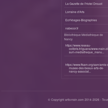
La Gazette de l'Hotel Drouot
Lorraine d'Arts
EcriVosges-Biographies
nabecor.fr
Bibliothèque Médiathèque de
Nancy
https://www.reseau-
colibris.fr/iguana/www.main.c
surl=mediatheque_manu...
https://www.ffsam.org/sam/amis-
musee-des-beaux-arts-de-
nancy-associat...
© Copyright artlorrain.com 2014-
2026
- Tous