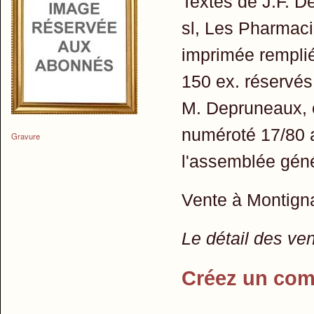
Textes de J.F. 
sl, Les Pharmaci
imprimée rempliée
150 ex. réservés
M. Depruneaux, e
numéroté 17/80 au
Gravure
l'assemblée gén
Vente à Montign
Le détail des ve
Créez un com