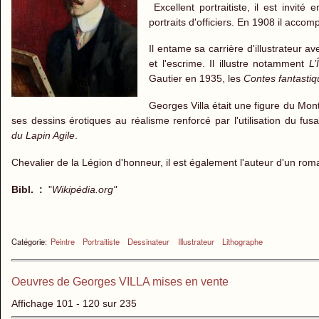
Excellent portraitiste, il est invit
portraits d'officiers. En 1908 il acc
Il entame sa carrière d'illustrateur a
et l'escrime. Il illustre notamment
L’
Gautier en 1935, les
Contes fantasti
Georges Villa était une figure du Mon
ses dessins érotiques au réalisme renforcé par l'utilisation du 
du Lapin Agile
.
Chevalier de la Légion d'honneur, il est également l'auteur d'un ro
Bibl. :
"
Wikipédia.org"
Catégorie:
Peintre
Portraitiste
Dessinateur
Illustrateur
Lithographe
Oeuvres de Georges VILLA mises en vente
Affichage 101 - 120 sur 235