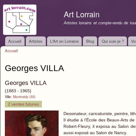
All
con
Art Lorrain
prin
Artistes lorrains et compte-rendu de to
Accueil
Artistes
L'Art en Lorraine
Blog
Qui suis-je ?
Vo
Menu principal
Accueil
Vous êtes ici
Georges VILLA
Georges VILLA
(1883 - 1965)
Ville:
Montmédy (55)
2 ventes futures
Dessinateur, caricaturiste, peintre, l
Il étudie à l'École des Beaux-Arts d
Robert-Fleury, il exposa au Salon des
aussi exposé au Salon de Nancy.