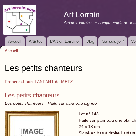
All
con
Art Lorrain
prin
Artistes lorrains et compte-rendu de to
Accueil
Artistes
L'Art en Lorraine
Blog
Qui suis-je ?
Vo
Menu principal
Accueil
Vous êtes ici
Les petits chanteurs
François-Louis LANFANT de METZ
Les petits chanteurs
Les petits chanteurs - Huile sur panneau signée
Lot n° 148
Huile sur panneau une planc
24 x 18 cm
Signé en bas à droite Lanfant 