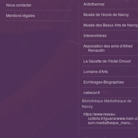
Anticthermal
Nous contacter
Musée de l'école de Nancy
Mentions légales
Musée des Beaux Arts de Nancy
Interenchères
Association des amis d'Alfred
Renaudin
La Gazette de l'Hotel Drouot
Lorraine d'Arts
EcriVosges-Biographies
nabecor.fr
Bibliothèque Médiathèque de
Nancy
https://www.reseau-
colibris.fr/iguana/www.main.c
surl=mediatheque_manu...