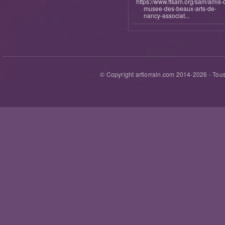
https://www.ffsam.org/sam/amis-
musee-des-beaux-arts-de-
nancy-associat...
© Copyright artlorrain.com 2014-
2026
- Tous