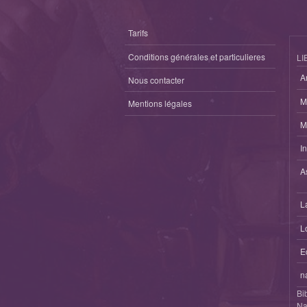
Tarifs
Conditions générales et particulieres
LI
A
Nous contacter
M
Mentions légales
M
I
A
L
L
E
n
Bi
Na