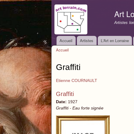
Art Lo
Artistes lo
Accueil
Artistes
L'Art en Lorraine
Menu principal
Accueil
Vous êtes ici
Graffiti
Etienne COURNAULT
Graffiti
Date:
1927
Graffiti - Eau forte signée