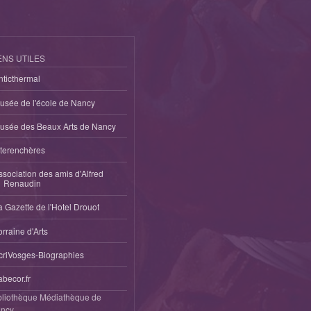
ENS UTILES
nticthermal
usée de l'école de Nancy
usée des Beaux Arts de Nancy
nterenchères
ssociation des amis d'Alfred
Renaudin
a Gazette de l'Hotel Drouot
orraine d'Arts
criVosges-Biographies
abecor.fr
bliothèque Médiathèque de
ncy