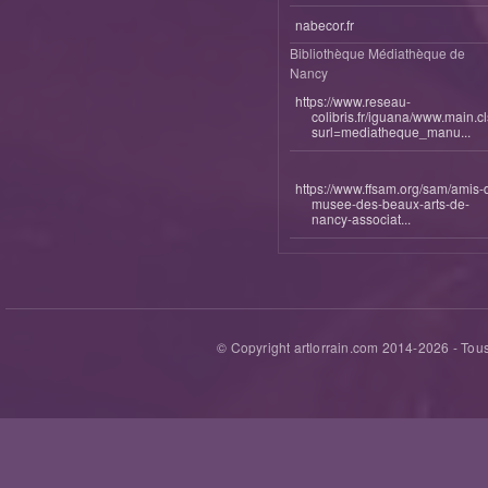
nabecor.fr
Bibliothèque Médiathèque de
Nancy
https://www.reseau-
colibris.fr/iguana/www.main.c
surl=mediatheque_manu...
https://www.ffsam.org/sam/amis-
musee-des-beaux-arts-de-
nancy-associat...
© Copyright artlorrain.com 2014-
2026
- Tous