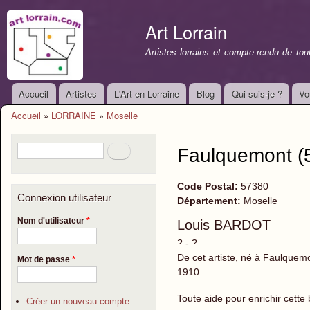
All
con
Art Lorrain
prin
Artistes lorrains et compte-rendu de to
Accueil
Artistes
L'Art en Lorraine
Blog
Qui suis-je ?
Vo
Menu principal
Accueil
»
LORRAINE
»
Moselle
Vous êtes ici
Formulaire de recherche
Rechercher
Faulquemont (
Code Postal:
57380
Connexion utilisateur
Département:
Moselle
Nom d'utilisateur
*
Louis BARDOT
? - ?
De cet artiste, né à Faulquemo
Mot de passe
*
1910.
Toute aide pour enrichir cett
Créer un nouveau compte