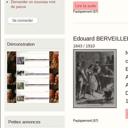
Demander un nouveau mot
Lire la suite
de passe
Faulquemont (57)
Edouard BERVEILLE
Démonstration
1843 / 1910
N
c
E
A
A
D
1
Faulquemont (57)
Petites annonces