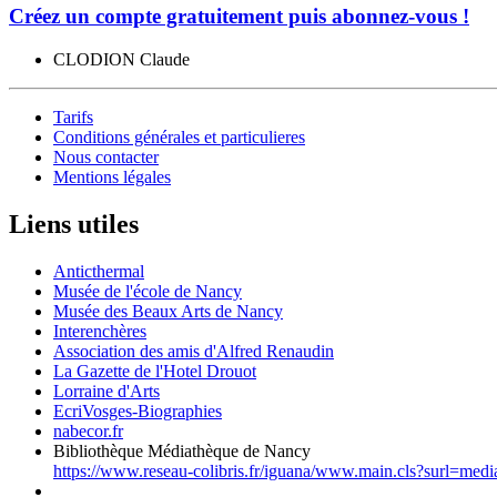
Créez un compte gratuitement puis abonnez-vous !
CLODION Claude
Tarifs
Conditions générales et particulieres
Nous contacter
Mentions légales
Liens utiles
Anticthermal
Musée de l'école de Nancy
Musée des Beaux Arts de Nancy
Interenchères
Association des amis d'Alfred Renaudin
La Gazette de l'Hotel Drouot
Lorraine d'Arts
EcriVosges-Biographies
nabecor.fr
Bibliothèque Médiathèque de Nancy
https://www.reseau-colibris.fr/iguana/www.main.cls?surl=med