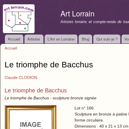
All
con
Art Lorrain
prin
Artistes lorrains et compte-rendu de to
Accueil
Artistes
L'Art en Lorraine
Blog
Qui suis-je ?
Vo
Menu principal
Accueil
Vous êtes ici
Le triomphe de Bacchus
Claude CLODION
Le triomphe de Bacchus
Le triomphe de Bacchus - sculpture bronze signée
Lot n° 166
Sculpture en bronze à patine 
forme circulaire.
Dimensions : 40 x 21 x 13 cm 