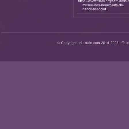
https://www.ffsam.org/sam/amis-
musee-des-beaux-arts-de-
nancy-associat...
© Copyright artlorrain.com 2014-
2026
- Tous