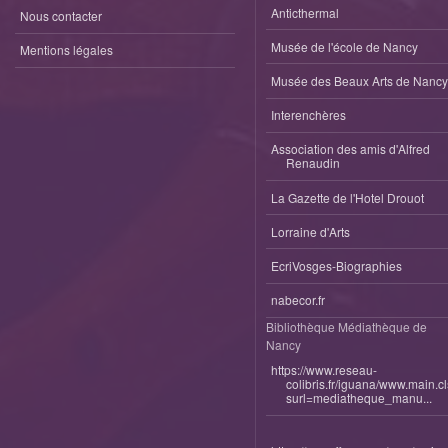
Anticthermal
Nous contacter
Musée de l'école de Nancy
Mentions légales
Musée des Beaux Arts de Nancy
Interenchères
Association des amis d'Alfred
Renaudin
La Gazette de l'Hotel Drouot
Lorraine d'Arts
EcriVosges-Biographies
nabecor.fr
Bibliothèque Médiathèque de
Nancy
https://www.reseau-
colibris.fr/iguana/www.main.c
surl=mediatheque_manu...