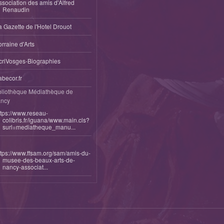
ssociation des amis d'Alfred
Renaudin
a Gazette de l'Hotel Drouot
orraine d'Arts
criVosges-Biographies
abecor.fr
bliothèque Médiathèque de
ncy
ttps://www.reseau-
colibris.fr/iguana/www.main.cls?
surl=mediatheque_manu...
ttps://www.ffsam.org/sam/amis-du-
musee-des-beaux-arts-de-
nancy-associat...