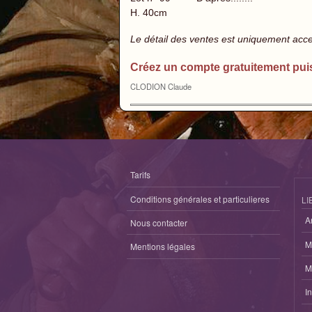
H. 40cm
Le détail des ventes est uniquement acc
Créez un compte gratuitement pui
CLODION Claude
Tarifs
Conditions générales et particulieres
LI
A
Nous contacter
M
Mentions légales
M
I