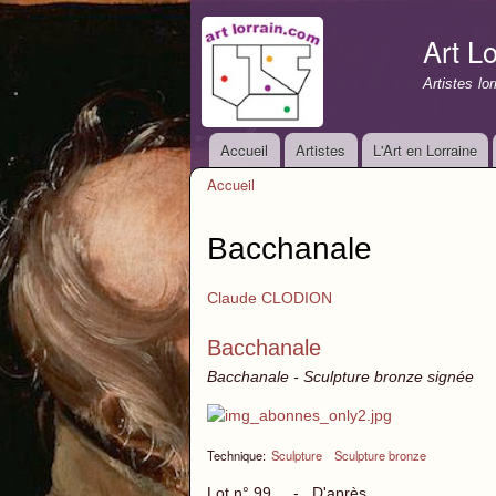
Art Lo
Artistes lo
Accueil
Artistes
L'Art en Lorraine
Menu principal
Accueil
Vous êtes ici
Bacchanale
Claude CLODION
Bacchanale
Bacchanale - Sculpture bronze signée
Technique:
Sculpture
Sculpture bronze
Lot n° 99 - D'après........