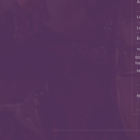
A
L
L
E
n
Bi
Na
h
h