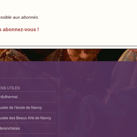
essible aux abonnés.
s abonnez-vous !
ENS UTILES
nticthermal
usée de l'école de Nancy
usée des Beaux Arts de Nancy
nterenchères