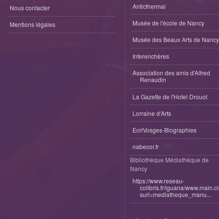
Anticthermal
Nous contacter
Musée de l'école de Nancy
Mentions légales
Musée des Beaux Arts de Nancy
Interenchères
Association des amis d'Alfred
Renaudin
La Gazette de l'Hotel Drouot
Lorraine d'Arts
EcriVosges-Biographies
nabecor.fr
Bibliothèque Médiathèque de
Nancy
https://www.reseau-
colibris.fr/iguana/www.main.c
surl=mediatheque_manu...