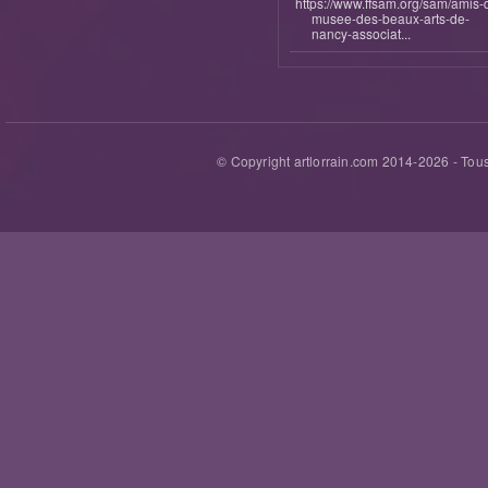
https://www.ffsam.org/sam/amis-
musee-des-beaux-arts-de-
nancy-associat...
© Copyright artlorrain.com 2014-
2026
- Tous