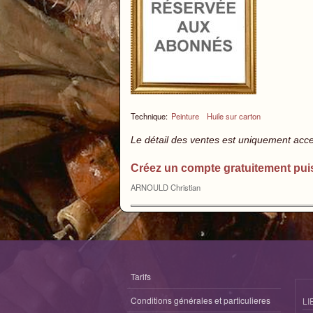
Technique:
Peinture
Huile sur carton
Le détail des ventes est uniquement acc
Créez un compte gratuitement pui
ARNOULD Christian
Tarifs
Conditions générales et particulieres
LI