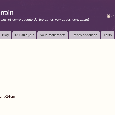
Aller au
contenu
rrain
principal
51
rrains et compte-rendu de toutes les ventes les concernant
Blog
Qui suis-je ?
Vous recherchez
Petites annonces
Tarifs
cmx24cm