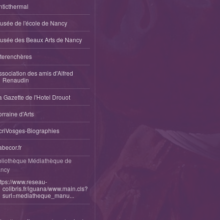
nticthermal
usée de l'école de Nancy
usée des Beaux Arts de Nancy
nterenchères
ssociation des amis d'Alfred
Renaudin
a Gazette de l'Hotel Drouot
orraine d'Arts
criVosges-Biographies
abecor.fr
bliothèque Médiathèque de
ncy
ttps://www.reseau-
colibris.fr/iguana/www.main.cls?
surl=mediatheque_manu...