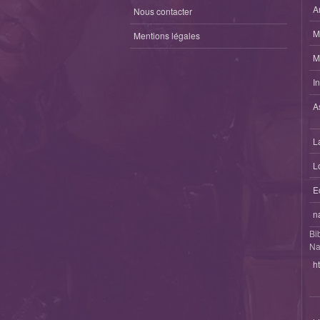
A
Nous contacter
M
Mentions légales
M
I
A
L
L
E
n
Bi
Na
h