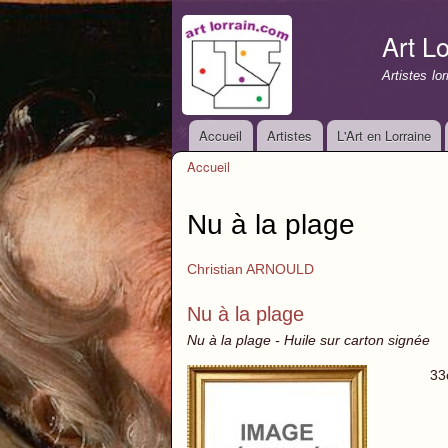
Art Lo
Artistes lo
Accueil
Artistes
L'Art en Lorraine
Menu principal
Accueil
Vous êtes ici
Nu à la plage
Christian ARNOULD
Nu à la plage
Nu à la plage - Huile sur carton signée
33