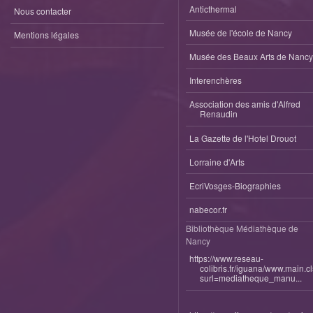
Anticthermal
Nous contacter
Musée de l'école de Nancy
Mentions légales
Musée des Beaux Arts de Nancy
Interenchères
Association des amis d'Alfred
Renaudin
La Gazette de l'Hotel Drouot
Lorraine d'Arts
EcriVosges-Biographies
nabecor.fr
Bibliothèque Médiathèque de
Nancy
https://www.reseau-
colibris.fr/iguana/www.main.c
surl=mediatheque_manu...