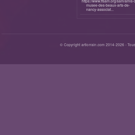
https://www.ffsam.org/sam/amis-
musee-des-beaux-arts-de-
nancy-associat...
© Copyright artlorrain.com 2014-
2026
- Tous