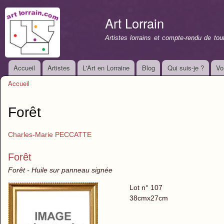
All
con
Art Lorrain
prin
Artistes lorrains et compte-rendu de to
Accueil
Artistes
L'Art en Lorraine
Blog
Qui suis-je ?
Vo
Menu principal
Accueil
Vous êtes ici
Forêt
Charles-Marie PECCATTE
Forêt
Forêt - Huile sur panneau signée
Lot n° 107
38cmx27cm