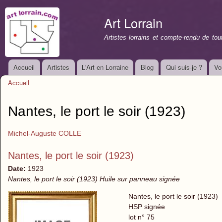
All
con
Art Lorrain
prin
Artistes lorrains et compte-rendu de to
Accueil
Artistes
L'Art en Lorraine
Blog
Qui suis-je ?
Vo
Menu principal
Accueil
Vous êtes ici
Nantes, le port le soir (1923)
Michel-Auguste COLLE
Nantes, le port le soir (1923)
Date:
1923
Nantes, le port le soir (1923) Huile sur panneau signée
Nantes, le port le soir (1923)
HSP signée
lot n° 75