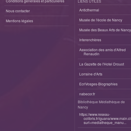
Conditions générales et particulieres
LIENS UTILES
Anticthermal
Nous contacter
Musée de l'école de Nancy
Mentions légales
Musée des Beaux Arts de Nancy
Interenchères
Association des amis d'Alfred
Renaudin
La Gazette de l'Hotel Drouot
Lorraine d'Arts
EcriVosges-Biographies
nabecor.fr
Bibliothèque Médiathèque de
Nancy
https://www.reseau-
colibris.fr/iguana/www.main.c
surl=mediatheque_manu...