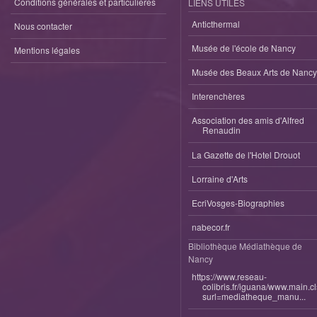
Conditions générales et particulieres
LIENS UTILES
Anticthermal
Nous contacter
Musée de l'école de Nancy
Mentions légales
Musée des Beaux Arts de Nancy
Interenchères
Association des amis d'Alfred
Renaudin
La Gazette de l'Hotel Drouot
Lorraine d'Arts
EcriVosges-Biographies
nabecor.fr
Bibliothèque Médiathèque de
Nancy
https://www.reseau-
colibris.fr/iguana/www.main.c
surl=mediatheque_manu...