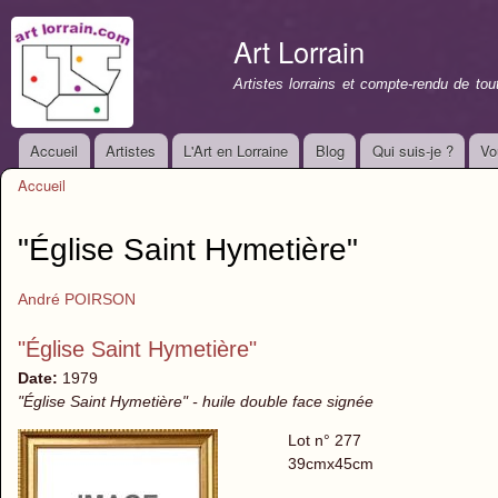
All
con
Art Lorrain
prin
Artistes lorrains et compte-rendu de to
Accueil
Artistes
L'Art en Lorraine
Blog
Qui suis-je ?
Vo
Menu principal
Accueil
Vous êtes ici
"Église Saint Hymetière"
André POIRSON
"Église Saint Hymetière"
Date:
1979
"Église Saint Hymetière" - huile double face signée
Lot n° 277
39cmx45cm