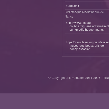
nabecor.fr
Bibliothèque Médiathèque de
Nancy
https://www.reseau-
colibris.fr/iguana/www.main.c
surl=mediatheque_manu...
https://www.ffsam.org/sam/amis-
musee-des-beaux-arts-de-
nancy-associat...
© Copyright artlorrain.com 2014-
2026
- Tous