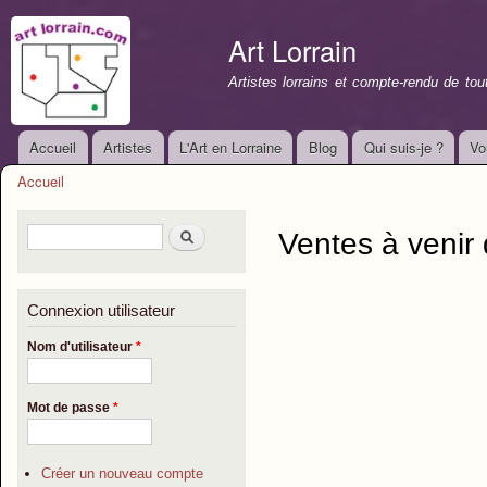
All
con
Art Lorrain
prin
Artistes lorrains et compte-rendu de to
Accueil
Artistes
L'Art en Lorraine
Blog
Qui suis-je ?
Vo
Menu principal
Accueil
Vous êtes ici
Formulaire de recherche
Rechercher
Ventes à veni
Connexion utilisateur
Nom d'utilisateur
*
Mot de passe
*
Créer un nouveau compte