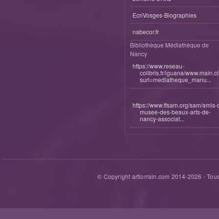
EcriVosges-Biographies
nabecor.fr
Bibliothèque Médiathèque de
Nancy
https://www.reseau-
colibris.fr/iguana/www.main.c
surl=mediatheque_manu...
https://www.ffsam.org/sam/amis-
musee-des-beaux-arts-de-
nancy-associat...
© Copyright artlorrain.com 2014-
2026
- Tous