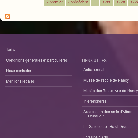
« premier
‹ précédent
…
1722
1723
172
Pages
Tarifs
Conditions générales et particulieres
LIENS UTILES
Anticthermal
Nous contacter
Musée de l'école de Nancy
Mentions légales
Musée des Beaux Arts de Nancy
Interenchères
Association des amis d'Alfred
Renaudin
La Gazette de l'Hotel Drouot
Lorraine d'Arts