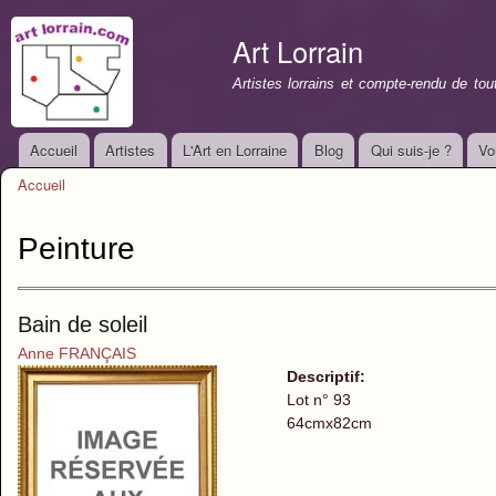
All
con
Art Lorrain
prin
Artistes lorrains et compte-rendu de to
Accueil
Artistes
L'Art en Lorraine
Blog
Qui suis-je ?
Vo
Menu principal
Accueil
Vous êtes ici
Peinture
Bain de soleil
Anne FRANÇAIS
Descriptif:
Lot n° 93
64cmx82cm