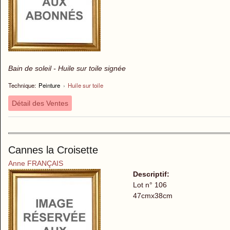
Bain de soleil - Huile sur toile signée
Technique:
Peinture
›
Huile sur toile
Détail des Ventes
Cannes la Croisette
Anne FRANÇAIS
Descriptif:
Lot n° 106
47cmx38cm