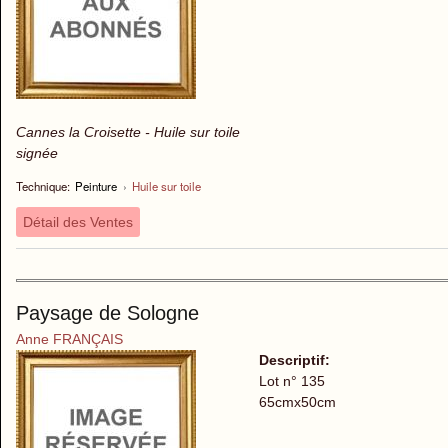
Cannes la Croisette - Huile sur toile
signée
Technique:
Peinture
›
Huile sur toile
Détail des Ventes
Paysage de Sologne
Anne FRANÇAIS
Descriptif:
Lot n° 135
65cmx50cm