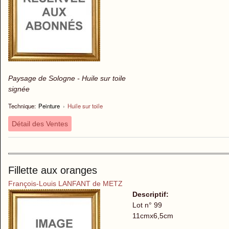
Paysage de Sologne - Huile sur toile
signée
Technique:
Peinture
›
Huile sur toile
Détail des Ventes
Fillette aux oranges
François-Louis LANFANT de METZ
Descriptif:
Lot n° 99
11cmx6,5cm