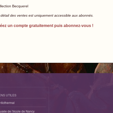
llection Becquerel
 détail des ventes est uniquement accessible aux abonnés.
éez un compte gratuitement puis abonnez-vous !
ENS UTILES
nticthermal
usée de l'école de Nancy