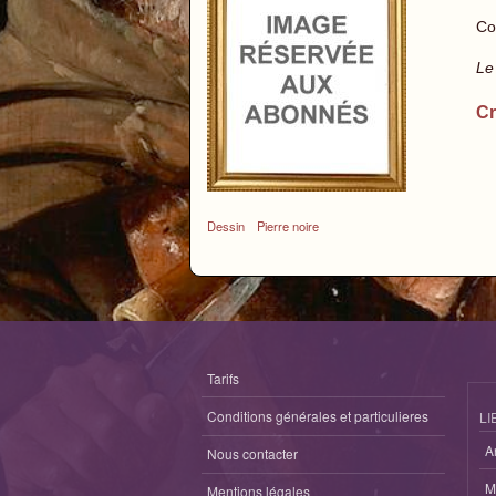
Co
Le
Cr
Dessin
Pierre noire
Tarifs
Conditions générales et particulieres
LI
A
Nous contacter
M
Mentions légales