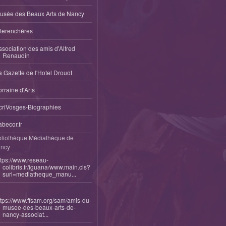
usée des Beaux Arts de Nancy
nterenchères
ssociation des amis d'Alfred
Renaudin
a Gazette de l'Hotel Drouot
orraine d'Arts
criVosges-Biographies
abecor.fr
bliothèque Médiathèque de
ncy
ttps://www.reseau-
colibris.fr/iguana/www.main.cls?
surl=mediatheque_manu...
ttps://www.ffsam.org/sam/amis-du-
musee-des-beaux-arts-de-
nancy-associat...