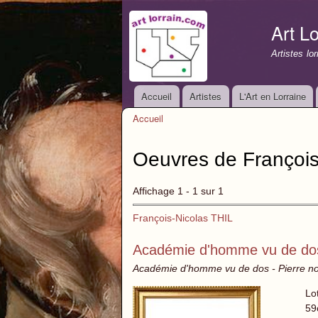
Art Lo
Artistes lo
Accueil
Artistes
L'Art en Lorraine
Menu principal
Accueil
Vous êtes ici
Oeuvres de François
Affichage 1 - 1 sur 1
François-Nicolas THIL
Académie d'homme vu de do
Académie d'homme vu de dos - Pierre no
Lo
59