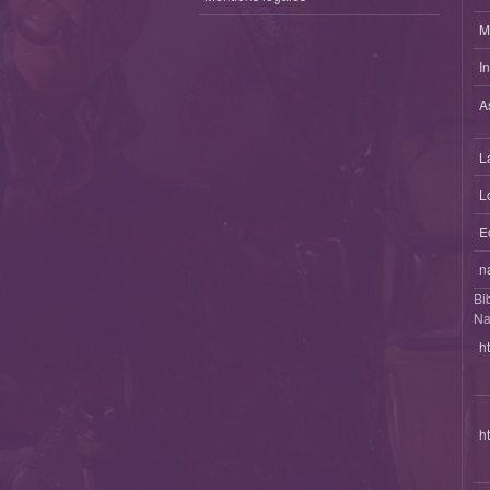
M
I
A
L
L
E
n
Bi
Na
h
h