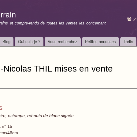
Aller au
contenu
rrain
principal
51
rrains et compte-rendu de toutes les ventes les concernant
Blog
Qui suis-je ?
Vous recherchez
Petites annonces
Tarifs
-Nicolas THIL mises en vente
s
ire, estompe, rehauts de blanc signée
t n° 15
cmx46cm