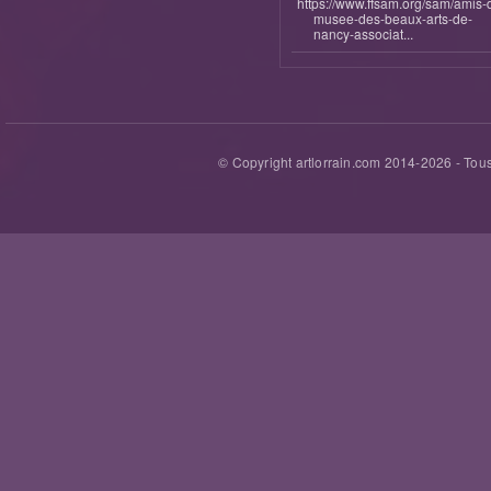
https://www.ffsam.org/sam/amis-
musee-des-beaux-arts-de-
nancy-associat...
© Copyright artlorrain.com 2014-
2026
- Tous