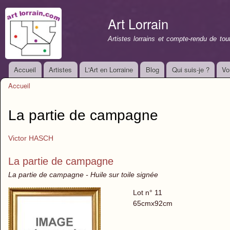
All
con
Art Lorrain
prin
Artistes lorrains et compte-rendu de to
Accueil
Artistes
L'Art en Lorraine
Blog
Qui suis-je ?
Vo
Menu principal
Accueil
Vous êtes ici
La partie de campagne
Victor HASCH
La partie de campagne
La partie de campagne - Huile sur toile signée
Lot n° 11
65cmx92cm