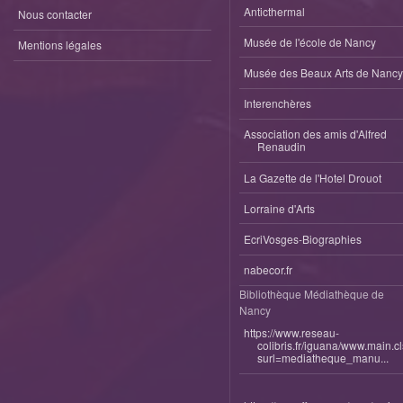
Anticthermal
Nous contacter
Musée de l'école de Nancy
Mentions légales
Musée des Beaux Arts de Nancy
Interenchères
Association des amis d'Alfred
Renaudin
La Gazette de l'Hotel Drouot
Lorraine d'Arts
EcriVosges-Biographies
nabecor.fr
Bibliothèque Médiathèque de
Nancy
https://www.reseau-
colibris.fr/iguana/www.main.c
surl=mediatheque_manu...