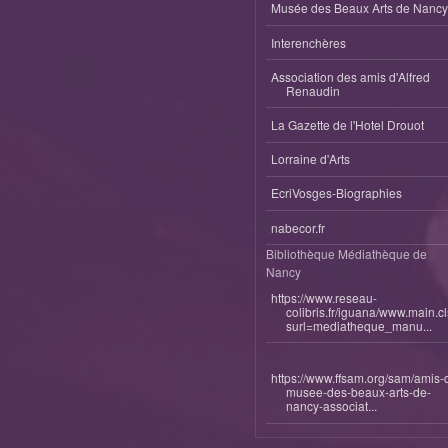
Musée des Beaux Arts de Nancy
Interenchères
Association des amis d'Alfred
Renaudin
La Gazette de l'Hotel Drouot
Lorraine d'Arts
EcriVosges-Biographies
nabecor.fr
Bibliothèque Médiathèque de
Nancy
https://www.reseau-
colibris.fr/iguana/www.main.c
surl=mediatheque_manu...
https://www.ffsam.org/sam/amis-
musee-des-beaux-arts-de-
nancy-associat...