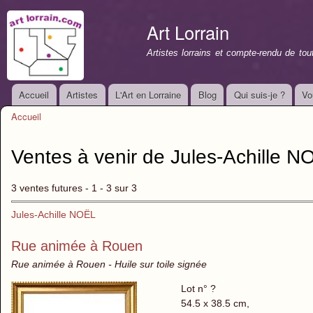
All
con
Art Lorrain
prin
Artistes lorrains et compte-rendu de to
Accueil
Artistes
L'Art en Lorraine
Blog
Qui suis-je ?
Vo
Menu principal
Accueil
Vous êtes ici
Ventes à venir de Jules-Achille N
3 ventes futures - 1 - 3 sur 3
Jules-Achille NOËL
Rue animée à Rouen
Rue animée à Rouen - Huile sur toile signée
Lot n° ?
54.5 x 38.5 cm,