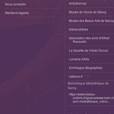
Anticthermal
Nous contacter
Musée de l'école de Nancy
Mentions légales
Musée des Beaux Arts de Nancy
Interenchères
Association des amis d'Alfred
Renaudin
La Gazette de l'Hotel Drouot
Lorraine d'Arts
EcriVosges-Biographies
nabecor.fr
Bibliothèque Médiathèque de
Nancy
https://www.reseau-
colibris.fr/iguana/www.main.c
surl=mediatheque_manu...