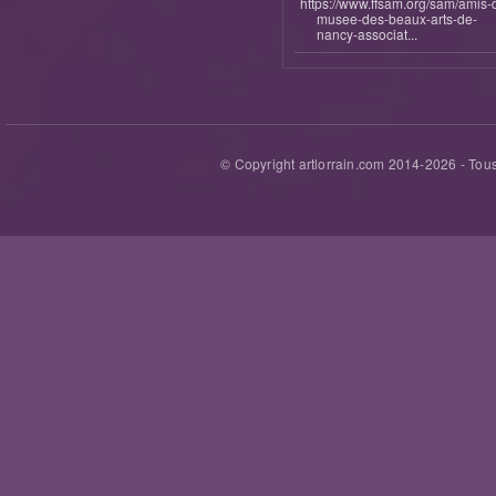
https://www.ffsam.org/sam/amis-
musee-des-beaux-arts-de-
nancy-associat...
© Copyright artlorrain.com 2014-
2026
- Tous