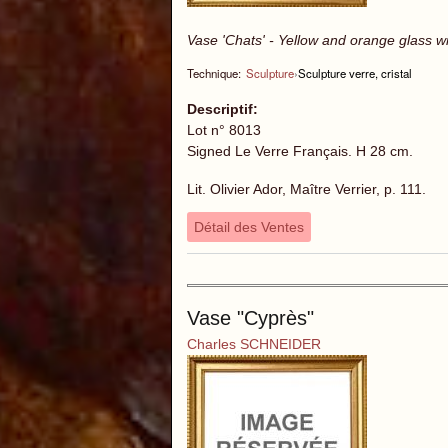
Vase 'Chats' - Yellow and orange glass wi
Technique:
Sculpture
›
Sculpture verre, cristal
Descriptif:
Lot n° 8013
Signed Le Verre Français. H 28 cm.
Lit. Olivier Ador, Maître Verrier, p. 111.
Détail des Ventes
Vase "Cyprès"
Charles SCHNEIDER