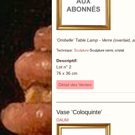
'Ombelle' Table Lamp - Verre (overlaid, a
Technique:
Sculpture
›
Sculpture verre, cristal
Descriptif:
Lot n° 2
76 x 36 cm
Détail des Ventes
Vase 'Coloquinte'
DAUM