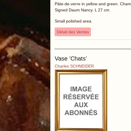
Pâte-de-verre in yellow and green. Chame
Signed Daum Nancy. L 27 cm.
Small polished area.
Détail des Ventes
Vase 'Chats'
Charles SCHNEIDER