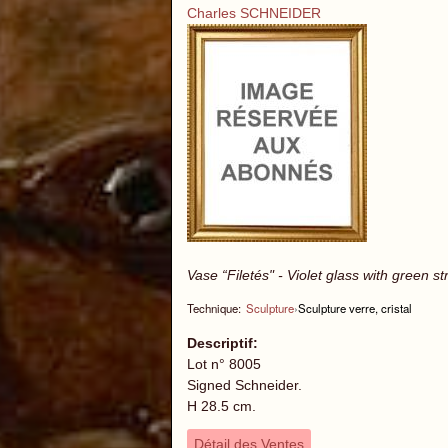
Charles SCHNEIDER
Vase “Filetés" - Violet glass with green s
Technique:
Sculpture
›
Sculpture verre, cristal
Descriptif:
Lot n° 8005
Signed Schneider.
H 28.5 cm.
Détail des Ventes