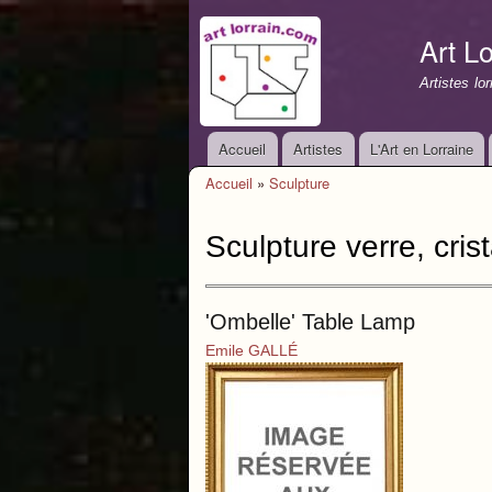
Art Lo
Artistes lo
Accueil
Artistes
L'Art en Lorraine
Menu principal
Accueil
»
Sculpture
Vous êtes ici
Sculpture verre, crist
'Ombelle' Table Lamp
Emile GALLÉ