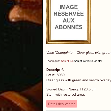
Vase 'Coloquinte' - Clear glass with gre
Technique:
Sculpture
›
Sculpture verre, cristal
Descriptif:
Lot n° 8030
Clear glass with green and yellow overla
Signed Daum Nancy. H 23.5 cm.
Stem with restored area.
Détail des Ventes