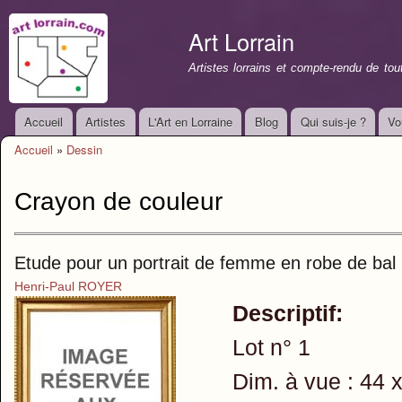
All
con
Art Lorrain
prin
Artistes lorrains et compte-rendu de to
Accueil
Artistes
L'Art en Lorraine
Blog
Qui suis-je ?
Vo
Menu principal
Accueil
»
Dessin
Vous êtes ici
Crayon de couleur
Etude pour un portrait de femme en robe de bal
Henri-Paul ROYER
Descriptif:
Lot n° 1
Dim. à vue : 44 