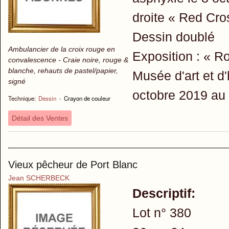
droite « Red Cro
Dessin doublé
Ambulancier de la croix rouge en
Exposition : « R
convalescence - Craie noire, rouge &
blanche, rehauts de pastel/papier,
Musée d'art et d
signé
octobre 2019 au 
Technique:
Dessin
›
Crayon de couleur
Détail des Ventes
Vieux pêcheur de Port Blanc
Jean SCHERBECK
Descriptif:
Lot n° 380