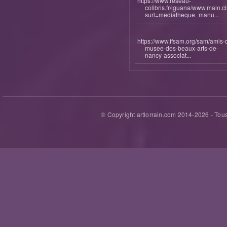
https://www.reseau-
colibris.fr/iguana/www.main.c
surl=mediatheque_manu...
https://www.ffsam.org/sam/amis-
musee-des-beaux-arts-de-
nancy-associat...
© Copyright artlorrain.com 2014-
2026
- Tous