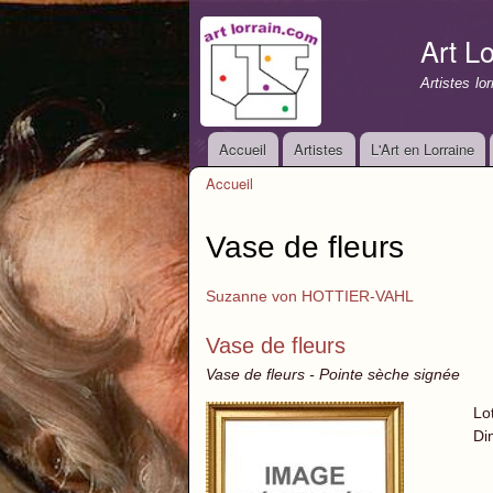
Art Lo
Artistes lo
Accueil
Artistes
L'Art en Lorraine
Menu principal
Accueil
Vous êtes ici
Vase de fleurs
Suzanne von HOTTIER-VAHL
Vase de fleurs
Vase de fleurs - Pointe sèche signée
Lo
Di