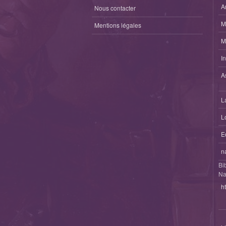
A
Nous contacter
M
Mentions légales
M
I
A
L
L
E
n
Bi
Na
h