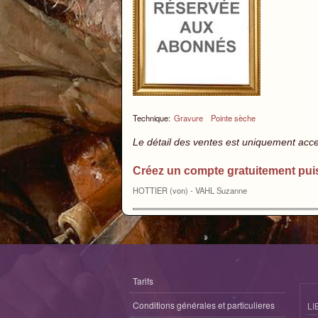
Technique:
Gravure
Pointe sèche
Le détail des ventes est uniquement acc
Créez un compte gratuitement pui
HOTTIER (von) - VAHL Suzanne
Tarifs
Conditions générales et particulieres
LI