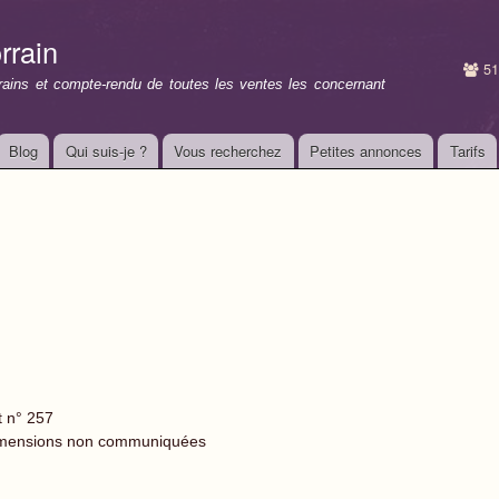
Aller au
contenu
rrain
principal
51
rrains et compte-rendu de toutes les ventes les concernant
Blog
Qui suis-je ?
Vous recherchez
Petites annonces
Tarifs
t n° 257
mensions non communiquées