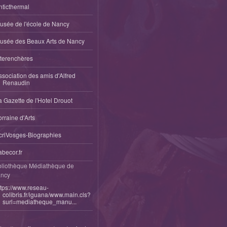
nticthermal
usée de l'école de Nancy
usée des Beaux Arts de Nancy
nterenchères
ssociation des amis d'Alfred
Renaudin
a Gazette de l'Hotel Drouot
orraine d'Arts
criVosges-Biographies
abecor.fr
bliothèque Médiathèque de
ncy
ttps://www.reseau-
colibris.fr/iguana/www.main.cls?
surl=mediatheque_manu...