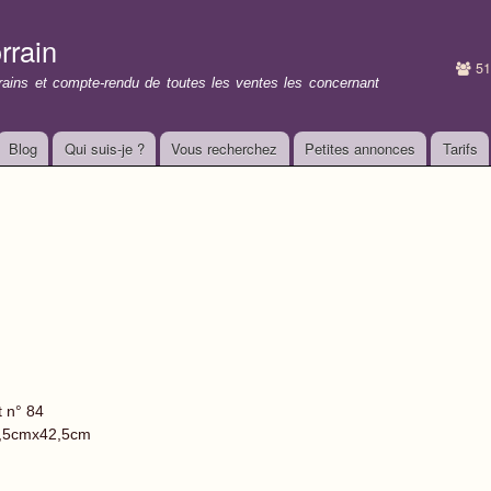
Aller au
contenu
rrain
principal
51
rrains et compte-rendu de toutes les ventes les concernant
Blog
Qui suis-je ?
Vous recherchez
Petites annonces
Tarifs
t n° 84
,5cmx42,5cm