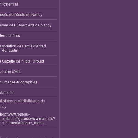
nticthermal
usée de l'école de Nancy
usée des Beaux Arts de Nancy
nterenchères
ssociation des amis d'Alfred
Renaudin
a Gazette de l'Hotel Drouot
orraine d'Arts
criVosges-Biographies
abecor.fr
bliothèque Médiathèque de
ncy
ttps://www.reseau-
colibris.fr/iguana/www.main.cls?
surl=mediatheque_manu...