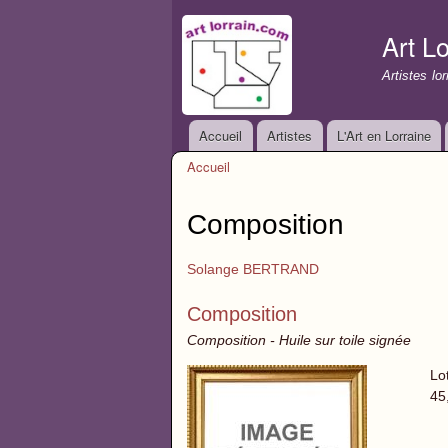
Art Lo
Artistes lo
Accueil
Artistes
L'Art en Lorraine
Menu principal
Accueil
Vous êtes ici
Composition
Solange BERTRAND
Composition
Composition - Huile sur toile signée
Lo
45