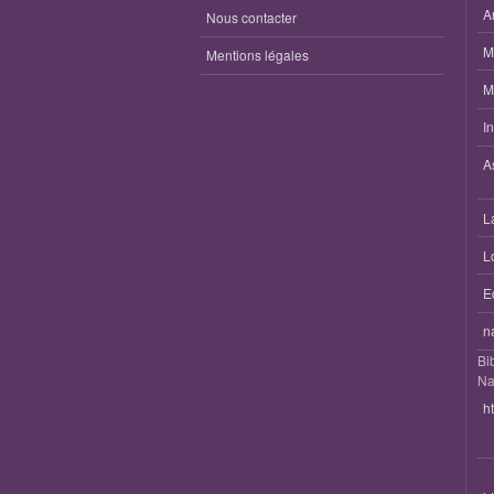
A
Nous contacter
M
Mentions légales
M
I
A
L
L
E
n
Bi
Na
h