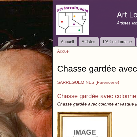
Art Lo
Artistes lo
Accueil
Artistes
L'Art en Lorraine
Menu principal
Accueil
Vous êtes ici
Chasse gardée avec 
SARREGUEMINES (Faïencerie)
Chasse gardée avec colonne e
Chasse gardée avec colonne et vasque j