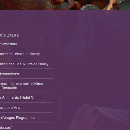
ENS UTILES
nticthermal
usée de l'école de Nancy
usée des Beaux Arts de Nancy
nterenchères
ssociation des amis d'Alfred
Renaudin
a Gazette de l'Hotel Drouot
orraine d'Arts
criVosges-Biographies
abecor.fr