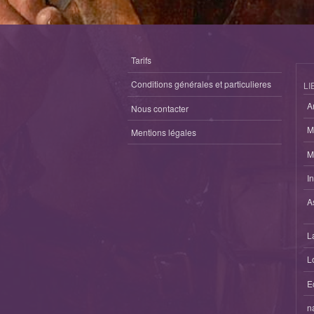
Tarifs
Conditions générales et particulieres
LI
A
Nous contacter
M
Mentions légales
M
I
A
L
L
E
n