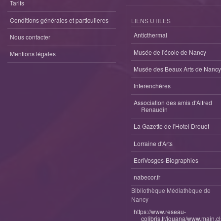
Tarifs
Conditions générales et particulieres
LIENS UTILES
Anticthermal
Nous contacter
Musée de l'école de Nancy
Mentions légales
Musée des Beaux Arts de Nancy
Interenchères
Association des amis d'Alfred
Renaudin
La Gazette de l'Hotel Drouot
Lorraine d'Arts
EcriVosges-Biographies
nabecor.fr
Bibliothèque Médiathèque de
Nancy
https://www.reseau-
colibris.fr/iguana/www.main.c