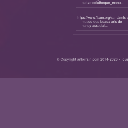
surl=mediatheque_manu...
https://www.ffsam.org/sam/amis-
musee-des-beaux-arts-de-
nancy-associat...
© Copyright artlorrain.com 2014-
2026
- Tous