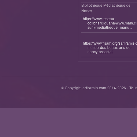
Bibliothèque Médiathèque de
Nancy
https://www.reseau-
colibris.fr/iguana/www.main.c
surl=mediatheque_manu...
https://www.ffsam.org/sam/amis-
musee-des-beaux-arts-de-
nancy-associat...
© Copyright artlorrain.com 2014-
2026
- Tous