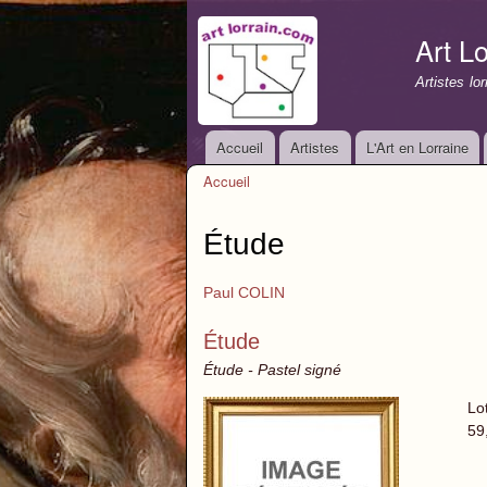
Art Lo
Artistes lo
Accueil
Artistes
L'Art en Lorraine
Menu principal
Accueil
Vous êtes ici
Étude
Paul COLIN
Étude
Étude - Pastel signé
Lo
59