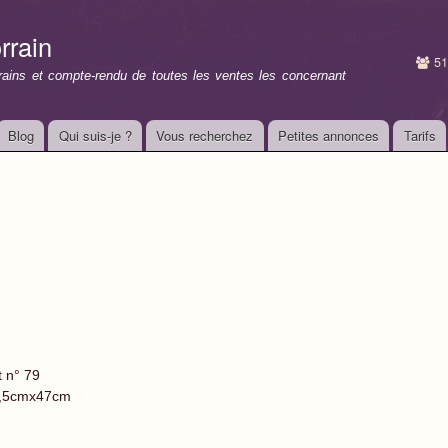
Aller au
contenu
rrain
principal
51
rrains et compte-rendu de toutes les ventes les concernant
Blog
Qui suis-je ?
Vous recherchez
Petites annonces
Tarifs
t n° 79
,5cmx47cm