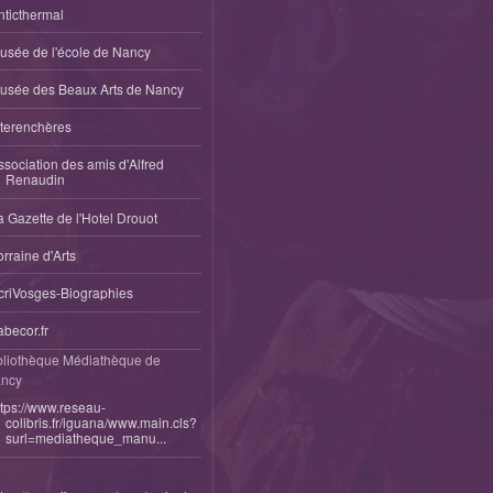
nticthermal
usée de l'école de Nancy
usée des Beaux Arts de Nancy
nterenchères
ssociation des amis d'Alfred
Renaudin
a Gazette de l'Hotel Drouot
orraine d'Arts
criVosges-Biographies
abecor.fr
bliothèque Médiathèque de
ncy
ttps://www.reseau-
colibris.fr/iguana/www.main.cls?
surl=mediatheque_manu...