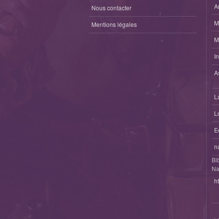
A
Nous contacter
M
Mentions légales
M
I
A
L
L
E
n
Bi
Na
h