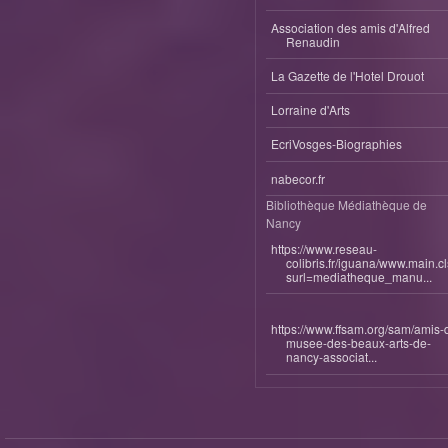
Association des amis d'Alfred
Renaudin
La Gazette de l'Hotel Drouot
Lorraine d'Arts
EcriVosges-Biographies
nabecor.fr
Bibliothèque Médiathèque de
Nancy
https://www.reseau-
colibris.fr/iguana/www.main.c
surl=mediatheque_manu...
https://www.ffsam.org/sam/amis-
musee-des-beaux-arts-de-
nancy-associat...