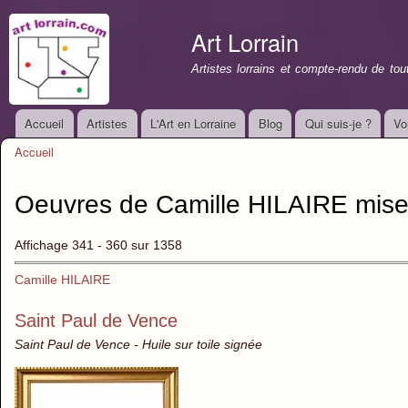
All
con
Art Lorrain
prin
Artistes lorrains et compte-rendu de to
Accueil
Artistes
L'Art en Lorraine
Blog
Qui suis-je ?
Vo
Menu principal
Accueil
Vous êtes ici
Oeuvres de Camille HILAIRE mise
Affichage 341 - 360 sur 1358
Camille HILAIRE
Saint Paul de Vence
Saint Paul de Vence - Huile sur toile signée