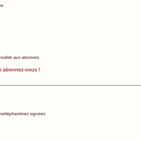
ée
essible aux abonnés.
s abonnez-vous !
ryséléphantines signées