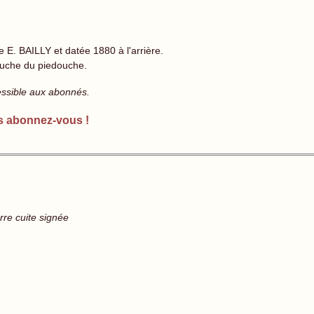
e E. BAILLY et datée 1880 à l'arrière.
gauche du piedouche.
essible aux abonnés.
s abonnez-vous !
rre cuite signée