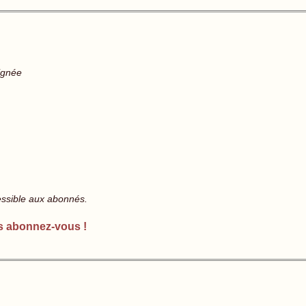
ignée
essible aux abonnés.
s abonnez-vous !