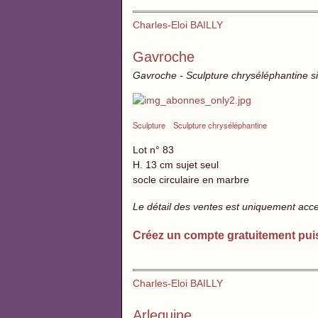
Charles-Eloi BAILLY
Gavroche
Gavroche - Sculpture chryséléphantine s
Sculpture
Sculpture chryséléphantine
Lot n° 83
H. 13 cm sujet seul
socle circulaire en marbre
Le détail des ventes est uniquement acc
Créez un compte gratuitement pui
Charles-Eloi BAILLY
Arlequine