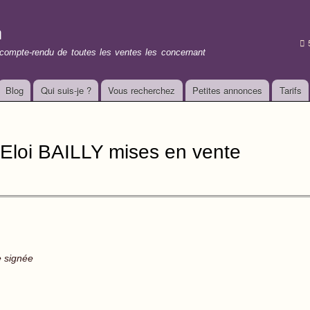
Aller au
contenu
n
principal
t compte-rendu de toutes les ventes les concernant
Blog
Qui suis-je ?
Vous recherchez
Petites annonces
Tarifs
Eloi BAILLY mises en vente
e signée