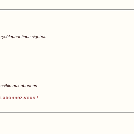
hryséléphantines signées
essible aux abonnés.
s abonnez-vous !