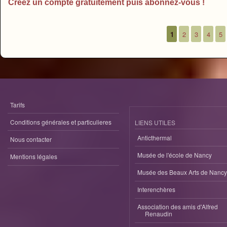
Créez un compte gratuitement puis abonnez-vous !
1
2
3
4
5
Pages
Tarifs
Conditions générales et particulieres
LIENS UTILES
Anticthermal
Nous contacter
Musée de l'école de Nancy
Mentions légales
Musée des Beaux Arts de Nancy
Interenchères
Association des amis d'Alfred
Renaudin