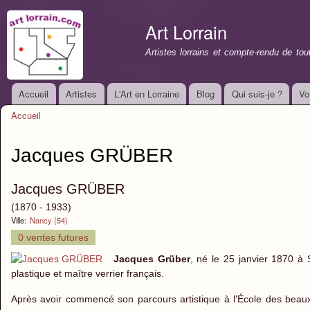
All
con
Art Lorrain
prin
Artistes lorrains et compte-rendu de to
Accueil
Artistes
L'Art en Lorraine
Blog
Qui suis-je ?
Vo
Menu principal
Accueil
Vous êtes ici
Jacques GRÜBER
Jacques GRÜBER
(1870 - 1933)
Ville:
Nancy (54)
0 ventes futures
Jacques Grüber
, né le 25 janvier 1870 à
plastique et maître verrier français.
Après avoir commencé son parcours artistique à l'École des beaux