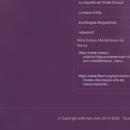
La Gazette de l'Hotel Drouot
Lorraine d'Arts
EcriVosges-Biographies
nabecor.fr
Bibliothèque Médiathèque de
Nancy
https://www.reseau-
colibris.fr/iguana/www.main.c
surl=mediatheque_manu...
https://www.ffsam.org/sam/amis-
musee-des-beaux-arts-de-
nancy-associat...
© Copyright artlorrain.com 2014-
2026
- Tous