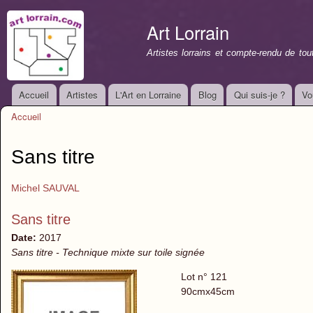
All
con
Art Lorrain
prin
Artistes lorrains et compte-rendu de to
Accueil
Artistes
L'Art en Lorraine
Blog
Qui suis-je ?
Vo
Menu principal
Accueil
Vous êtes ici
Sans titre
Michel SAUVAL
Sans titre
Date:
2017
Sans titre - Technique mixte sur toile signée
Lot n° 121
90cmx45cm