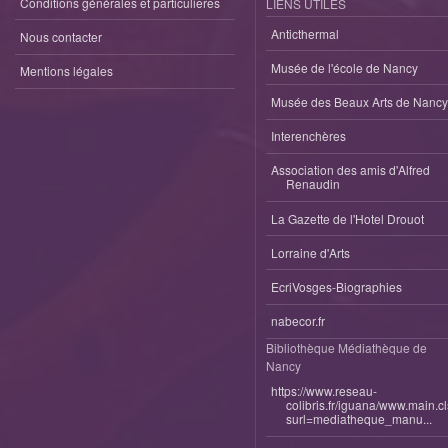
Conditions générales et particulieres
LIENS UTILES
Anticthermal
Nous contacter
Musée de l'école de Nancy
Mentions légales
Musée des Beaux Arts de Nancy
Interenchères
Association des amis d'Alfred
Renaudin
La Gazette de l'Hotel Drouot
Lorraine d'Arts
EcriVosges-Biographies
nabecor.fr
Bibliothèque Médiathèque de
Nancy
https://www.reseau-
colibris.fr/iguana/www.main.c
surl=mediatheque_manu...