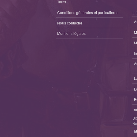
Tarifs
Conditions générales et particulieres
LI
A
Nous contacter
M
Mentions légales
M
I
A
L
L
E
n
Bi
Na
h