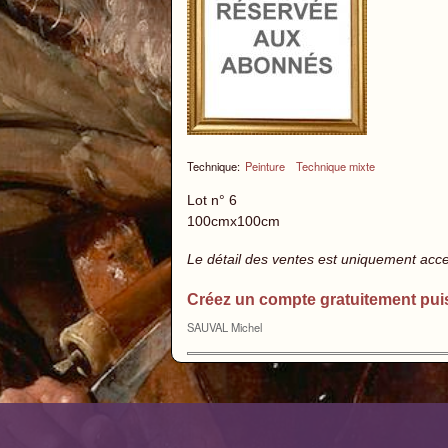
Technique:
Peinture
Technique mixte
Lot n° 6
100cmx100cm
Le détail des ventes est uniquement acc
Créez un compte gratuitement pui
SAUVAL Michel