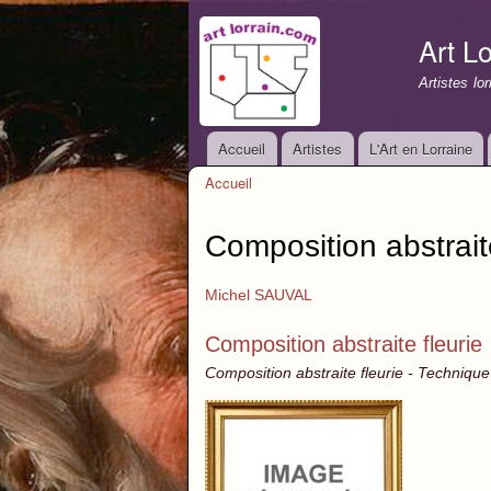
Art Lo
Artistes lo
Accueil
Artistes
L'Art en Lorraine
Menu principal
Accueil
Vous êtes ici
Composition abstraite
Michel SAUVAL
Composition abstraite fleurie
Composition abstraite fleurie - Technique