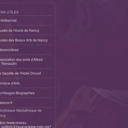
ENS UTILES
nticthermal
usée de l'école de Nancy
usée des Beaux Arts de Nancy
nterenchères
ssociation des amis d'Alfred
Renaudin
a Gazette de l'Hotel Drouot
orraine d'Arts
criVosges-Biographies
abecor.fr
bliothèque Médiathèque de
ncy
ttps://www.reseau-
colibris.fr/iguana/www.main.cls?