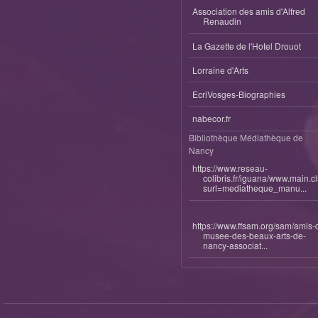
Association des amis d'Alfred
Renaudin
La Gazette de l'Hotel Drouot
Lorraine d'Arts
EcriVosges-Biographies
nabecor.fr
Bibliothèque Médiathèque de
Nancy
https://www.reseau-
colibris.fr/iguana/www.main.c
surl=mediatheque_manu...
https://www.ffsam.org/sam/amis-
musee-des-beaux-arts-de-
nancy-associat...