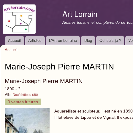
All
con
Art Lorrain
prin
Artistes lorrains et compte-rendu de to
Accueil
Artistes
L'Art en Lorraine
Blog
Qui suis-je ?
Vo
Menu principal
Accueil
Vous êtes ici
Marie-Joseph Pierre MARTIN
Marie-Joseph Pierre MARTIN
1890 - ?
Ville:
Neufchâteau (88)
0 ventes futures
Aquarelliste et sculpteur, il est né en 18
Il fut élève de Lippe et de Vignal. Il expo