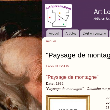
Art Lo
Artistes lo
Accueil
Artistes
L'Art en Lorraine
Menu principal
Accueil
Vous êtes ici
"Paysage de monta
Léon HUSSON
"Paysage de montagne"
Date:
1952
"Paysage de montagne" - Gouache sur p
Lo
Lo
23