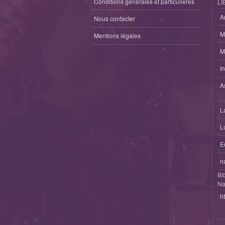
Conditions générales et particulieres
LI
A
Nous contacter
M
Mentions légales
M
I
A
L
L
E
n
Bi
Na
h