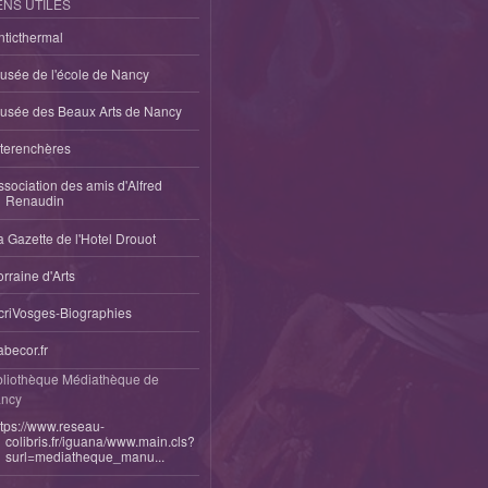
ENS UTILES
nticthermal
usée de l'école de Nancy
usée des Beaux Arts de Nancy
nterenchères
ssociation des amis d'Alfred
Renaudin
a Gazette de l'Hotel Drouot
orraine d'Arts
criVosges-Biographies
abecor.fr
bliothèque Médiathèque de
ncy
ttps://www.reseau-
colibris.fr/iguana/www.main.cls?
surl=mediatheque_manu...