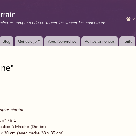
Aller au
contenu
rrain
principal
51
rrains et compte-rendu de toutes les ventes les concernant
Blog
Qui suis-je ?
Vous recherchez
Petites annonces
Tarifs
gne"
apier signée
t n° 76-1
calisé à Maiche (Doubs)
 x 30 cm (avec cadre 28 x 35 cm)