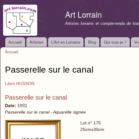
All
con
Art Lorrain
prin
Artistes lorrains et compte-rendu de to
Accueil
Artistes
L'Art en Lorraine
Blog
Qui suis-je ?
Vo
Menu principal
Accueil
Vous êtes ici
Passerelle sur le canal
Léon HUSSON
Passerelle sur le canal
Date:
1931
Passerelle sur le canal - Aquarelle signée
Lot n° 175
25cmx30cm