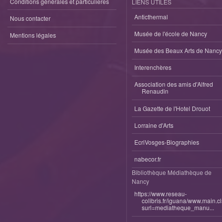
Conditions générales et particulieres
LIENS UTILES
Anticthermal
Nous contacter
Musée de l'école de Nancy
Mentions légales
Musée des Beaux Arts de Nancy
Interenchères
Association des amis d'Alfred
Renaudin
La Gazette de l'Hotel Drouot
Lorraine d'Arts
EcriVosges-Biographies
nabecor.fr
Bibliothèque Médiathèque de
Nancy
https://www.reseau-
colibris.fr/iguana/www.main.c
surl=mediatheque_manu...