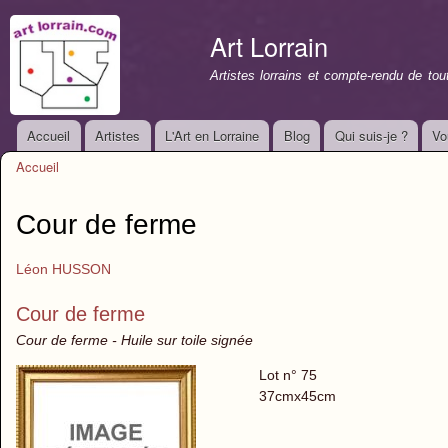
All
con
Art Lorrain
prin
Artistes lorrains et compte-rendu de to
Accueil
Artistes
L'Art en Lorraine
Blog
Qui suis-je ?
Vo
Menu principal
Accueil
Vous êtes ici
Cour de ferme
Léon HUSSON
Cour de ferme
Cour de ferme - Huile sur toile signée
Lot n° 75
37cmx45cm