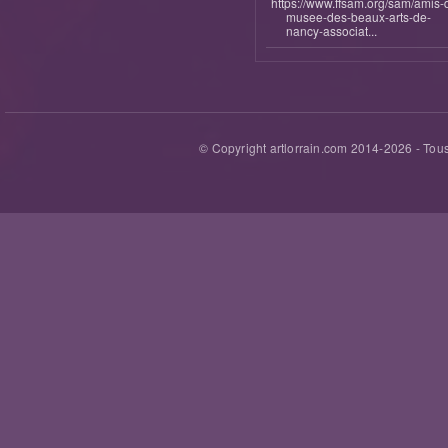
https://www.ffsam.org/sam/amis-
musee-des-beaux-arts-de-
nancy-associat...
© Copyright artlorrain.com 2014-
2026
- Tous