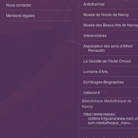
Anticthermal
Nous contacter
Musée de l'école de Nancy
Mentions légales
Musée des Beaux Arts de Nancy
Interenchères
Association des amis d'Alfred
Renaudin
La Gazette de l'Hotel Drouot
Lorraine d'Arts
EcriVosges-Biographies
nabecor.fr
Bibliothèque Médiathèque de
Nancy
https://www.reseau-
colibris.fr/iguana/www.main.c
surl=mediatheque_manu...