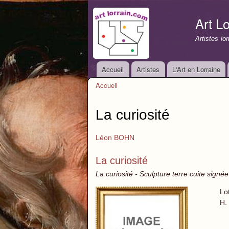
Art Lo
Artistes lo
Accueil
Artistes
L'Art en Lorraine
Menu principal
Accueil
Vous êtes ici
La curiosité
Léon BOHN
La curiosité
La curiosité - Sculpture terre cuite signée
Lo
H.