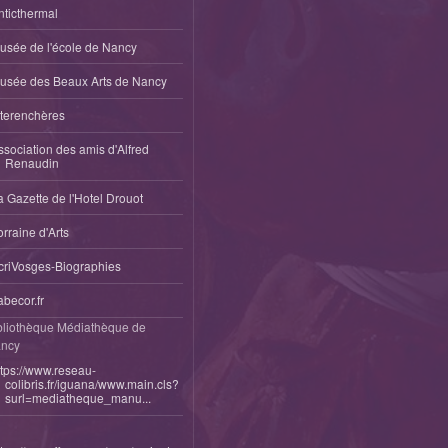
nticthermal
usée de l'école de Nancy
usée des Beaux Arts de Nancy
nterenchères
ssociation des amis d'Alfred
Renaudin
a Gazette de l'Hotel Drouot
orraine d'Arts
criVosges-Biographies
abecor.fr
bliothèque Médiathèque de
ncy
ttps://www.reseau-
colibris.fr/iguana/www.main.cls?
surl=mediatheque_manu...