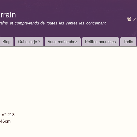
Aller au
contenu
rrain
principal
51
rrains et compte-rendu de toutes les ventes les concernant
Blog
Qui suis-je ?
Vous recherchez
Petites annonces
Tarifs
t n° 213
 46cm