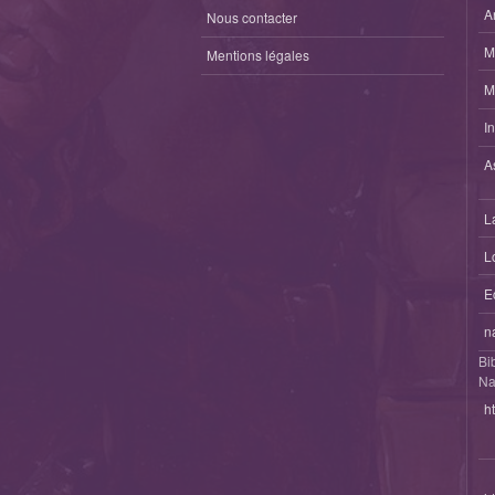
A
Nous contacter
M
Mentions légales
M
I
A
L
L
E
n
Bi
Na
h